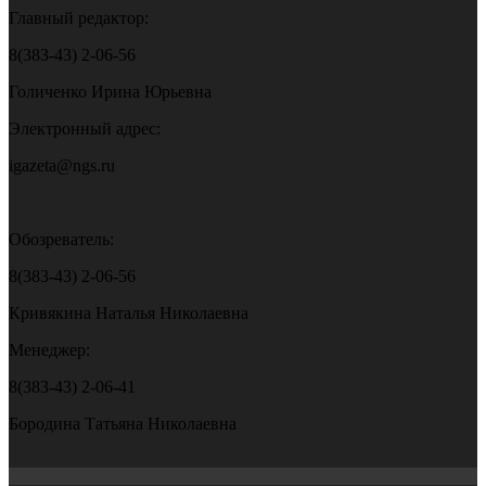
Главный редактор:
8(383-43) 2-06-56
Голиченко Ирина Юрьевна
Электронный адрес:
igazeta@ngs.ru
Обозреватель:
8(383-43) 2-06-56
Кривякина Наталья Николаевна
Менеджер:
8(383-43) 2-06-41
Бородина Татьяна Николаевна