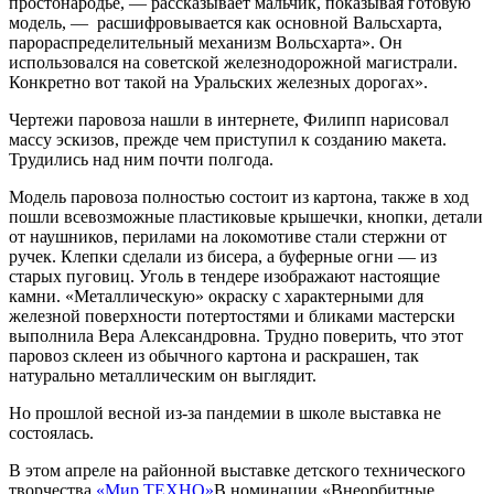
простонародье, — рассказывает мальчик, показывая готовую
модель, — расшифровывается как основной Вальсхарта,
парораспределительный механизм Вольсхарта». Он
использовался на советской железнодорожной магистрали.
Конкретно вот такой на Уральских железных дорогах».
Чертежи паровоза нашли в интернете, Филипп нарисовал
массу эскизов, прежде чем приступил к созданию макета.
Трудились над ним почти полгода.
Модель паровоза полностью состоит из картона, также в ход
пошли всевозможные пластиковые крышечки, кнопки, детали
от наушников, перилами на локомотиве стали стержни от
ручек. Клепки сделали из бисера, а буферные огни — из
старых пуговиц. Уголь в тендере изображают настоящие
камни. «Металлическую» окраску с характерными для
железной поверхности потертостями и бликами мастерски
выполнила Вера Александровна. Трудно поверить, что этот
паровоз склеен из обычного картона и раскрашен, так
натурально металлическим он выглядит.
Но прошлой весной из-за пандемии в школе выставка не
состоялась.
В этом апреле на районной выставке детского технического
творчества
«Мир ТЕХНО»
В номинации «Внеорбитные