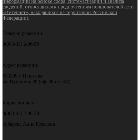
информации на основе сбора, систематизации и анализа
сведений, относящихся к предпочтениям пользователей сети
«Интернет», находящихся на территории Российской
Федерации).
Телефон редакции:
8(383-43) 2-06-56
Адрес редакции:
633209 г. Искитим
ул. Пушкина, 39 (оф. 305 и 308)
Корреспондент:
8(383-43) 2-06-58
Зубарева Анна Юрьевна