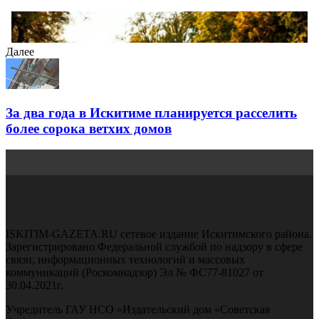
Далее
За два года в Искитиме планируется расселить
более сорока ветхих домов
ISKITIM-GAZETA.RU сетевое издание Искитимского района.
Зарегистрировано Федеральной службой по надзору в сфере
связи, информационных технологий и массовых
коммуникаций (Роскомнадзор) Эл № ФС77-81027 от
30.04.2021г.
Учредитель ГАУ НСО «Издательский дом «Советская