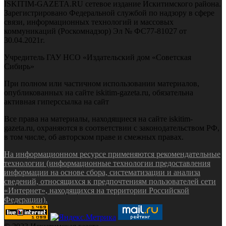
ISKITIM-GAZETA.RU сетевое издание Искитимского района.
Зарегистрировано Федеральной службой по надзору в сфере
связи, информационных технологий и массовых
коммуникаций (Роскомнадзор) Эл № ФС77-81027 от
30.04.2021г.
Учредитель ГАУ НСО «Издательский дом «Советская
Сибирь»
При полном или частичном использовании материалов,
опубликованных на сайте iskitim-gazeta.ru, обязательна
активная гиперссылка на сайт
Все права на материалы, находящиеся на сайте iskitim-
gazeta.ru, охраняются в соответствии с законодательством РФ,
в том числе, об авторском праве и смежных правах.
На информационном ресурсе применяются рекомендательные
технологии (информационные технологии предоставления
информации на основе сбора, систематизации и анализа
сведений, относящихся к предпочтениям пользователей сети
«Интернет», находящихся на территории Российской
Федерации).