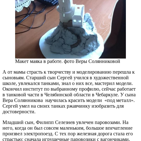
Макет маяка в работе. фото Веры Солянниковой
А от мамы страсть к творчеству и моделированию перешла к
сыновьям. Старший сын Сергей учился в художественной
школе, увлекался танками, знал о них все, мастерил модели.
Окончил институт по выбранному профилю, сейчас работает
в танковой части в Челябинской области в Чебаркуле. У сына
Вера Солянникова научилась красить модели «под металл».
Сергей умел на своих танках ржавчинку изобразить для
достоверности.
Младший сын, Филипп Селезнев увлечен паровозами. На
него, когда он был совсем маленьким, большое впечатление
произвел электропоезд. С тех пор железная дорога стала его
страстью: сначала игрушечные паровозики с вагончиками,