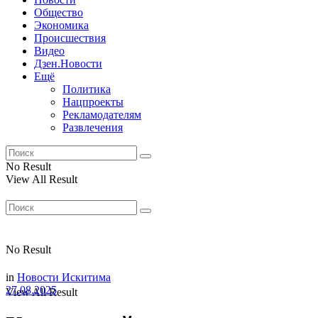
Общество
Экономика
Происшествия
Видео
Дзен.Новости
Ещё
Политика
Нацпроекты
Рекламодателям
Развлечения
No Result
View All Result
No Result
in
Новости Искитима
27.08.2025
View All Result