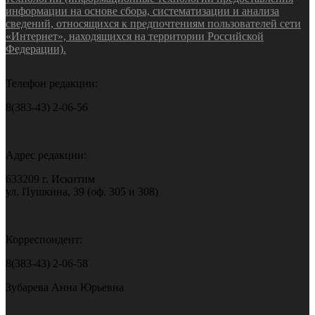
информации на основе сбора, систематизации и анализа
сведений, относящихся к предпочтениям пользователей сети
«Интернет», находящихся на территории Российской
Федерации).
Телефон редакции:
8(383-43) 2-06-56
Адрес редакции:
633209 г. Искитим
ул. Пушкина, 39 (оф. 305 и 308)
Корреспондент:
8(383-43) 2-06-58
Зубарева Анна Юрьевна