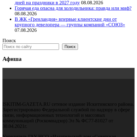
дней на праздники в 2027 году
08.08.2026
Горячая еда опасна для холодильника: правда или миф?
08.08.2026
В ЖК «Гренландия» впервые клиентские дни от
крупного девелопера — группы компаний «СОЮЗ»
07.08.2026
Поиск
Поиск
Афиша
ISKITIM-GAZETA.RU сетевое издание Искитимского района.
Зарегистрировано Федеральной службой по надзору в сфере
связи, информационных технологий и массовых
коммуникаций (Роскомнадзор) Эл № ФС77-81027 от
30.04.2021г.
Учредитель ГАУ НСО «Издательский дом «Советская