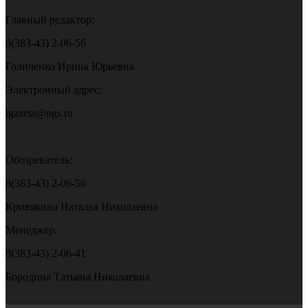
Главный редактор:
8(383-43) 2-06-56
Голиченко Ирина Юрьевна
Электронный адрес:
igazeta@ngs.ru
Обозреватель:
8(383-43) 2-06-56
Кривякина Наталья Николаевна
Менеджер:
8(383-43) 2-06-41
Бородина Татьяна Николаевна