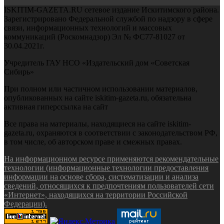
ISKITIM-GAZETA.RU сетевое издание Искитимского района.
Зарегистрировано Федеральной службой по надзору в сфере
связи, информационных технологий и массовых
коммуникаций (Роскомнадзор) Эл № ФС77-81027 от
30.04.2021г.
Учредитель ГАУ НСО «Издательский дом «Советская
Сибирь»
При полном или частичном использовании материалов,
опубликованных на сайте iskitim-gazeta.ru, обязательна
активная гиперссылка на сайт
Все права на материалы, находящиеся на сайте iskitim-
gazeta.ru, охраняются в соответствии с законодательством РФ,
в том числе, об авторском праве и смежных правах.
На информационном ресурсе применяются рекомендательные
технологии (информационные технологии предоставления
информации на основе сбора, систематизации и анализа
сведений, относящихся к предпочтениям пользователей сети
«Интернет», находящихся на территории Российской
Федерации).