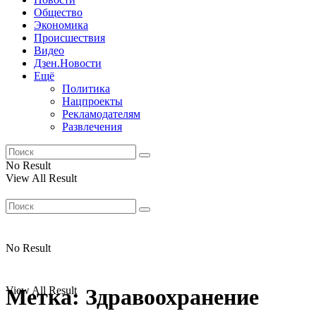
Общество
Экономика
Происшествия
Видео
Дзен.Новости
Ещё
Политика
Нацпроекты
Рекламодателям
Развлечения
No Result
View All Result
No Result
View All Result
Метка:
Здравоохранение