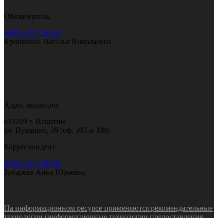
Обозреватель:
8(383-43) 7-90-60
Кривякина Наталья Николаевна
Адрес редакции:
633209 г. Искитим
ул. Пушкина, 39 (оф. 305 и 308)
Корреспондент:
8(383-43) 7-90-60
Зубарева Анна Юрьевна
На информационном ресурсе применяются рекомендательные
технологии (информационные технологии предоставления