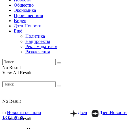
Общество
Экономика
Происшествия
Видео
Дзен.Новости
Ещё
Политика
Нацпроекты
Рекламодателям
Развлечения
No Result
View All Result
No Result
in
Новости региона
Дзен
Дзен.Новости
13.05.2026
View All Result