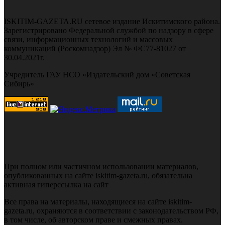
ISKITIM-GAZETA.RU сетевое издание Искитимского района.
Зарегистрировано Федеральной службой по надзору в сфере
связи, информационных технологий и массовых
коммуникаций (Роскомнадзор) Эл № ФС77-81027 от
30.04.2021г.
Учредитель ГАУ НСО «Издательский дом «Советская
Сибирь»
При полном или частичном использовании материалов,
опубликованных на сайте iskitim-gazeta.ru, обязательна
активная гиперссылка на сайт
Все права на материалы, находящиеся на сайте iskitim-
gazeta.ru, охраняются в соответствии с законодательством РФ,
в том числе, об авторском праве и смежных правах.