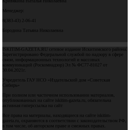
Кривякина Наталья Николаевна
Менеджер:
8(383-43) 2-06-41
Бородина Татьяна Николаевна
ISKITIM-GAZETA.RU сетевое издание Искитимского района.
Зарегистрировано Федеральной службой по надзору в сфере
связи, информационных технологий и массовых
коммуникаций (Роскомнадзор) Эл № ФС77-81027 от
30.04.2021г.
Учредитель ГАУ НСО «Издательский дом «Советская
Сибирь»
При полном или частичном использовании материалов,
опубликованных на сайте iskitim-gazeta.ru, обязательна
активная гиперссылка на сайт
Все права на материалы, находящиеся на сайте iskitim-
gazeta.ru, охраняются в соответствии с законодательством РФ,
в том числе, об авторском праве и смежных правах.