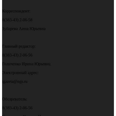
Корреспондент:
8(383-43) 2-06-58
Зубарева Анна Юрьевна
Главный редактор:
8(383-43) 2-06-56
Голиченко Ирина Юрьевна
Электронный адрес:
igazeta@ngs.ru
Обозреватель:
8(383-43) 2-06-56