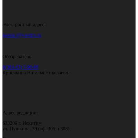
Электронный адрес:
gazeta.i@yandex.ru
Обозреватель:
8(383-43) 7-90-60
Кривякина Наталья Николаевна
Адрес редакции:
633209 г. Искитим
ул. Пушкина, 39 (оф. 305 и 308)