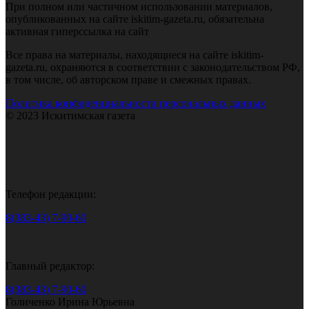
При полном или частичном использовании материалов,
опубликованных на сайте iskitim-gazeta.ru, обязательна
активная гиперссылка на сайт
Все права на материалы, находящиеся на сайте iskitim-
gazeta.ru, охраняются в соответствии с законодательством РФ,
в том числе, об авторском праве и смежных правах.
Политика конфиденциальности персональных данных
© 2023 Искитимская газета
Телефон редакции:
8(383-43) 7-90-60
Главный редактор:
8(383-43) 7-90-60
Голиченко Ирина Юрьевна