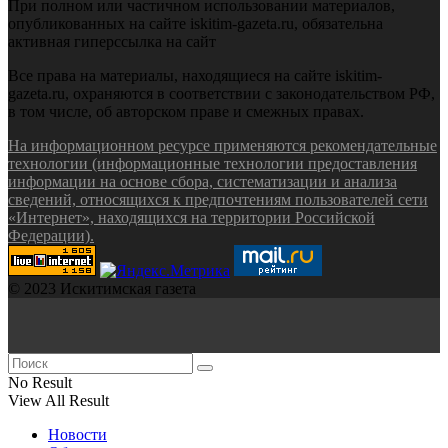
При полном или частичном использовании материалов,
опубликованных на сайте iskitim-gazeta.ru, обязательна
активная гиперссылка на сайт
Все права на материалы, находящиеся на сайте iskitim-
gazeta.ru, охраняются в соответствии с законодательством РФ,
в том числе, об авторском праве и смежных правах.
На информационном ресурсе применяются рекомендательные
технологии (информационные технологии предоставления
информации на основе сбора, систематизации и анализа
сведений, относящихся к предпочтениям пользователей сети
«Интернет», находящихся на территории Российской
Федерации).
© 2023 Искитимская газета
No Result
View All Result
Новости