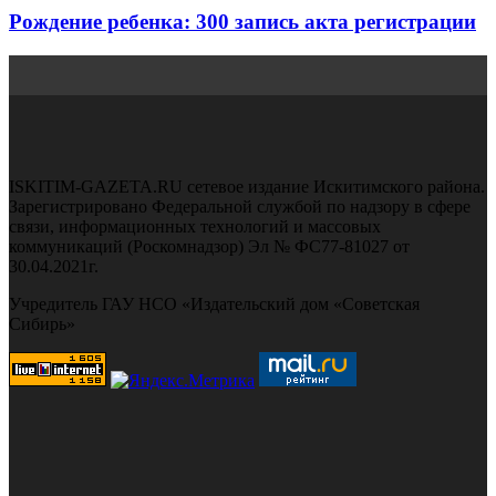
Рождение ребенка: 300 запись акта регистрации
ISKITIM-GAZETA.RU сетевое издание Искитимского района.
Зарегистрировано Федеральной службой по надзору в сфере
связи, информационных технологий и массовых
коммуникаций (Роскомнадзор) Эл № ФС77-81027 от
30.04.2021г.
Учредитель ГАУ НСО «Издательский дом «Советская
Сибирь»