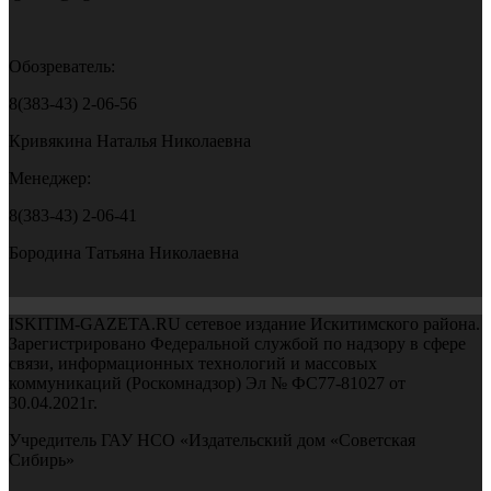
Обозреватель:
8(383-43) 2-06-56
Кривякина Наталья Николаевна
Менеджер:
8(383-43) 2-06-41
Бородина Татьяна Николаевна
ISKITIM-GAZETA.RU сетевое издание Искитимского района.
Зарегистрировано Федеральной службой по надзору в сфере
связи, информационных технологий и массовых
коммуникаций (Роскомнадзор) Эл № ФС77-81027 от
30.04.2021г.
Учредитель ГАУ НСО «Издательский дом «Советская
Сибирь»