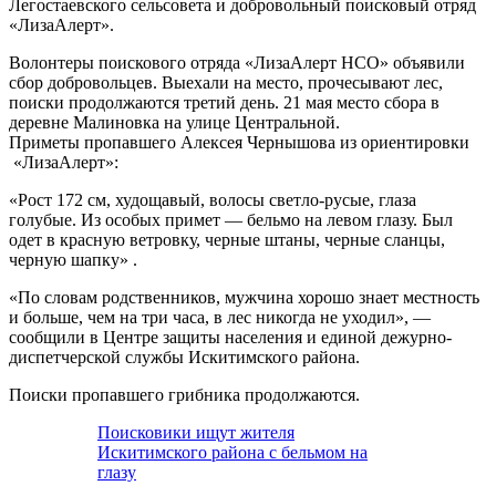
Легостаевского сельсовета и добровольный поисковый отряд
«ЛизаАлерт».
Волонтеры поискового отряда «ЛизаАлерт НСО» объявили
сбор добровольцев. Выехали на место, прочесывают лес,
поиски продолжаются третий день. 21 мая место сбора в
деревне Малиновка на улице Центральной.
Приметы пропавшего Алексея Чернышова из ориентировки
«ЛизаАлерт»:
«Рост 172 см, худощавый, волосы светло-русые, глаза
голубые. Из особых примет — бельмо на левом глазу. Был
одет в красную ветровку, черные штаны, черные сланцы,
черную шапку» .
«По словам родственников, мужчина хорошо знает местность
и больше, чем на три часа, в лес никогда не уходил», —
сообщили в Центре защиты населения и единой дежурно-
диспетчерской службы Искитимского района.
Поиски пропавшего грибника продолжаются.
Поисковики ищут жителя
Искитимского района с бельмом на
глазу