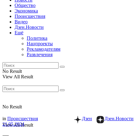
Общество
Экономика
Происшествия
Видео
Дзен.Новости
Ещё
Политика
Нацпроекты
Рекламодателям
Развлечения
No Result
View All Result
No Result
in
Происшествия
Дзен
Дзен.Новости
21.05.2024
View All Result