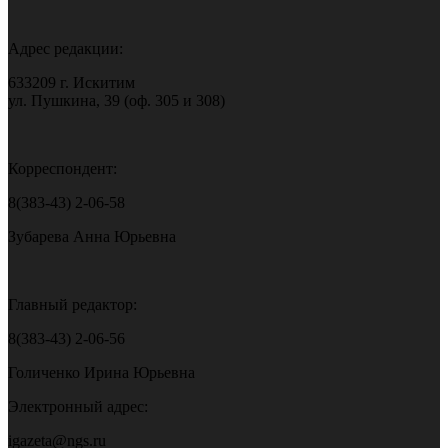
Адрес редакции:
633209 г. Искитим
ул. Пушкина, 39 (оф. 305 и 308)
Корреспондент:
8(383-43) 2-06-58
Зубарева Анна Юрьевна
Главный редактор:
8(383-43) 2-06-56
Голиченко Ирина Юрьевна
Электронный адрес:
igazeta@ngs.ru