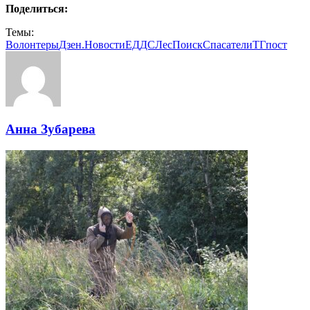
Поделиться:
Темы:
Волонтеры
Дзен.Новости
ЕДДС
Лес
Поиск
Спасатели
ТГпост
Анна Зубарева