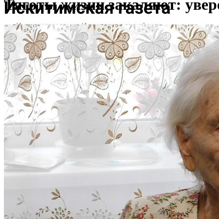
Тяготы жизни закаляют: увер