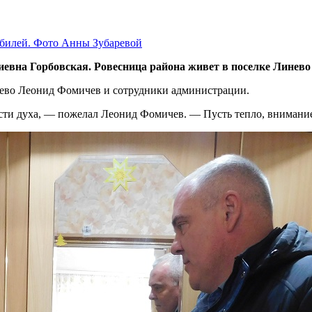
юбилей. Фото Анны Зубаревой
на Горбовская. Ровесница района живет в поселке Линево с 
нево Леонид Фомичев и сотрудники администрации.
ости духа, — пожелал Леонид Фомичев. — Пусть тепло, внимание 