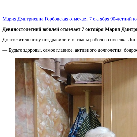
Мария Дмитриевна Горбовская отмечает 7 октября 90-летний 
Девяностолетний юбилей отмечает 7 октября Мария Дмитриев
Долгожительницу поздравили и.о. главы рабочего поселка Ли
— Будьте здоровы, самое главное, активного долголетия, бодр