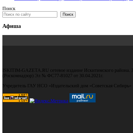
Поиск
Поиск
Афиша
ISKITIM-GAZETA.RU сетевое издание Искитимского района. З
(Роскомнадзор) Эл № ФС77-81027 от 30.04.2021г.
Учредитель ГАУ НСО «Издательский дом «Советская Сибирь»