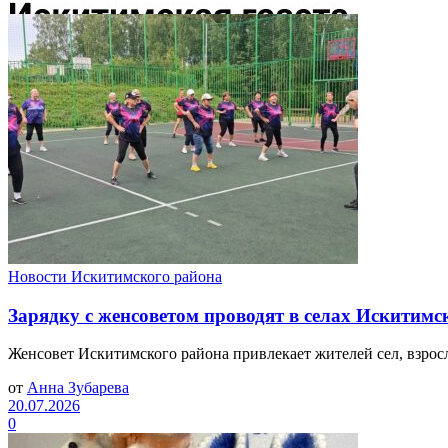
Новости Искитимского района
Зарядку с женсоветом проводят в селах Искитимс
Женсовет Искитимского района привлекает жителей сел, взросл
от
Анна Зубарева
20.07.2026
0