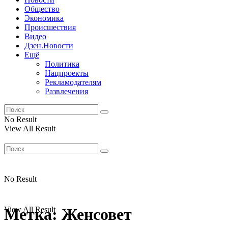
Общество
Экономика
Происшествия
Видео
Дзен.Новости
Ещё
Политика
Нацпроекты
Рекламодателям
Развлечения
No Result
View All Result
No Result
View All Result
Метка:
Женсовет