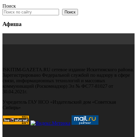
Поиск
Поиск
Афиша
ISKITIM-GAZETA.RU сетевое издание Искитимского района.
Зарегистрировано Федеральной службой по надзору в сфере
связи, информационных технологий и массовых
коммуникаций (Роскомнадзор) Эл № ФС77-81027 от
30.04.2021г.
Учредитель ГАУ НСО «Издательский дом «Советская
Сибирь»