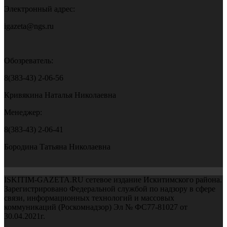
Электронный адрес:
igazeta@ngs.ru
Обозреватель:
8(383-43) 2-06-56
Кривякина Наталья Николаевна
Менеджер:
8(383-43) 2-06-41
Бородина Татьяна Николаевна
ISKITIM-GAZETA.RU сетевое издание Искитимского района.
Зарегистрировано Федеральной службой по надзору в сфере
связи, информационных технологий и массовых
коммуникаций (Роскомнадзор) Эл № ФС77-81027 от
30.04.2021г.