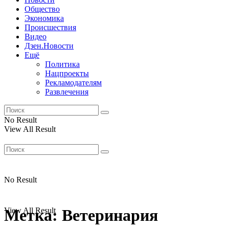
Общество
Экономика
Происшествия
Видео
Дзен.Новости
Ещё
Политика
Нацпроекты
Рекламодателям
Развлечения
No Result
View All Result
No Result
View All Result
Метка:
Ветеринария