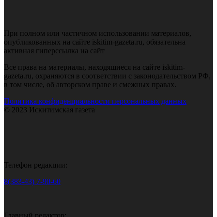
При полном или частичном использовании материалов,
опубликованных на сайте iskitim-gazeta.ru, обязательна
активная гиперссылка на сайт
Все права на материалы, находящиеся на сайте iskitim-
gazeta.ru, охраняются в соответствии с законодательством РФ,
в том числе, об авторском праве и смежных правах.
Политика конфиденциальности персональных данных
© 2023 Искитимская газета
Телефон редакции:
8(383-43) 7-90-60
Главный редактор: