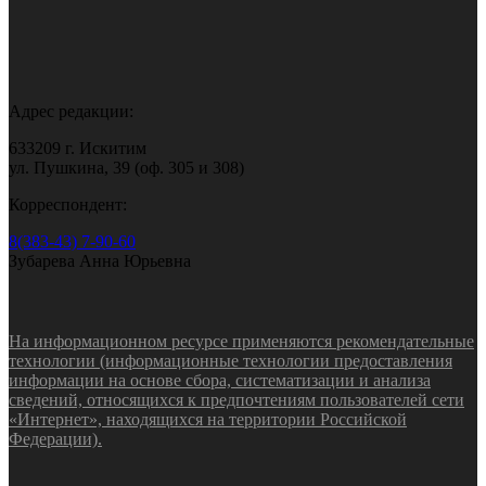
Адрес редакции:
633209 г. Искитим
ул. Пушкина, 39 (оф. 305 и 308)
Корреспондент:
8(383-43) 7-90-60
Зубарева Анна Юрьевна
На информационном ресурсе применяются рекомендательные
технологии (информационные технологии предоставления
информации на основе сбора, систематизации и анализа
сведений, относящихся к предпочтениям пользователей сети
«Интернет», находящихся на территории Российской
Федерации).