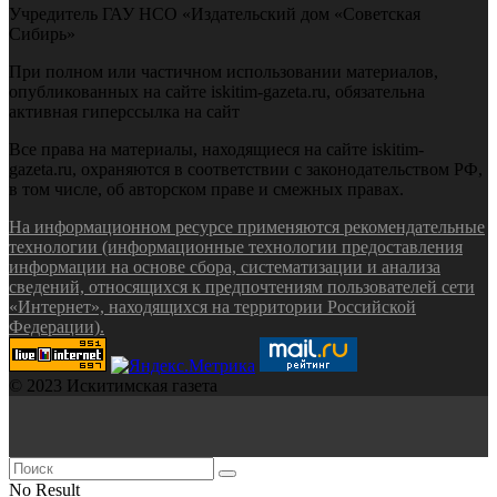
Учредитель ГАУ НСО «Издательский дом «Советская
Сибирь»
При полном или частичном использовании материалов,
опубликованных на сайте iskitim-gazeta.ru, обязательна
активная гиперссылка на сайт
Все права на материалы, находящиеся на сайте iskitim-
gazeta.ru, охраняются в соответствии с законодательством РФ,
в том числе, об авторском праве и смежных правах.
На информационном ресурсе применяются рекомендательные
технологии (информационные технологии предоставления
информации на основе сбора, систематизации и анализа
сведений, относящихся к предпочтениям пользователей сети
«Интернет», находящихся на территории Российской
Федерации).
© 2023 Искитимская газета
No Result