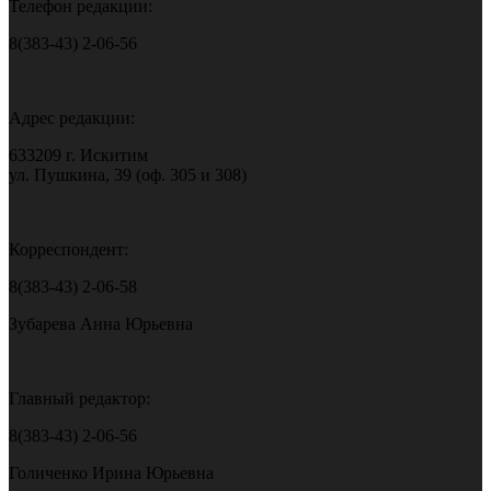
Телефон редакции:
8(383-43) 2-06-56
Адрес редакции:
633209 г. Искитим
ул. Пушкина, 39 (оф. 305 и 308)
Корреспондент:
8(383-43) 2-06-58
Зубарева Анна Юрьевна
Главный редактор:
8(383-43) 2-06-56
Голиченко Ирина Юрьевна