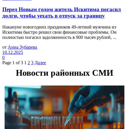
Перед Новым годом житель Искитима погасил
долги, чтобы уехать в отпуск за границу
Накануне новогодних праздников 49-летний мужчина из
Искитима быстро решил свои финансовые проблемы. Он
полностью погасил задолженность в 900 тысяч рублей, ...
от
Анна Зубарева
10.12.2025
0
Page 1 of 3
1
2
3
Далее