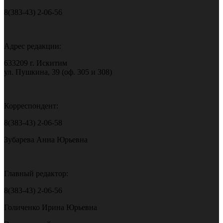
8(383-43) 2-06-56
Адрес редакции:
633209 г. Искитим
ул. Пушкина, 39 (оф. 305 и 308)
Корреспондент:
8(383-43) 2-06-58
Зубарева Анна Юрьевна
Главный редактор:
8(383-43) 2-06-56
Голиченко Ирина Юрьевна