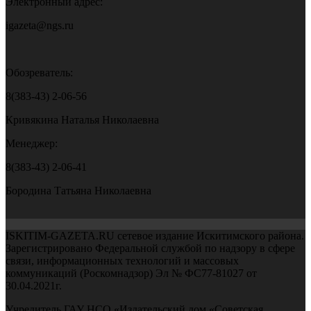
Электронный адрес:
igazeta@ngs.ru
Обозреватель:
8(383-43) 2-06-56
Кривякина Наталья Николаевна
Менеджер:
8(383-43) 2-06-41
Бородина Татьяна Николаевна
ISKITIM-GAZETA.RU сетевое издание Искитимского района.
Зарегистрировано Федеральной службой по надзору в сфере
связи, информационных технологий и массовых
коммуникаций (Роскомнадзор) Эл № ФС77-81027 от
30.04.2021г.
Учредитель ГАУ НСО «Издательский дом «Советская