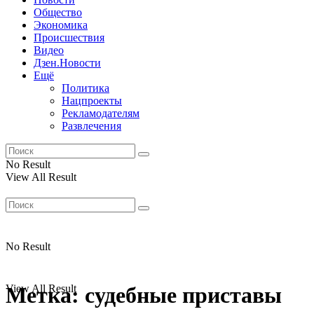
Общество
Экономика
Происшествия
Видео
Дзен.Новости
Ещё
Политика
Нацпроекты
Рекламодателям
Развлечения
No Result
View All Result
No Result
View All Result
Метка:
судебные приставы