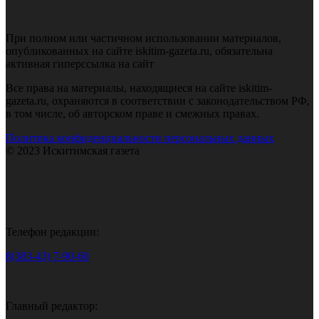
При полном или частичном использовании материалов,
опубликованных на сайте iskitim-gazeta.ru, обязательна
активная гиперссылка на сайт
Все права на материалы, находящиеся на сайте iskitim-
gazeta.ru, охраняются в соответствии с законодательством РФ,
в том числе, об авторском праве и смежных правах.
Политика конфиденциальности персональных данных
© 2023 Искитимская газета
Телефон редакции:
8(383-43) 7-90-60
Главный редактор: