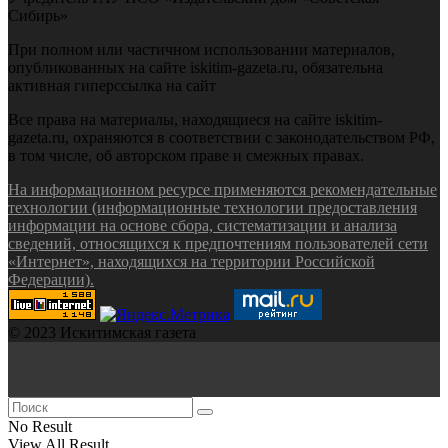
Сибирь»
При полном или частичном использовании материалов,
опубликованных на сайте iskitim-gazeta.ru, обязательна
активная гиперссылка на сайт
Все права на материалы, находящиеся на сайте iskitim-
gazeta.ru, охраняются в соответствии с законодательством РФ,
в том числе, об авторском праве и смежных правах.
На информационном ресурсе применяются рекомендательные
технологии (информационные технологии предоставления
информации на основе сбора, систематизации и анализа
сведений, относящихся к предпочтениям пользователей сети
«Интернет», находящихся на территории Российской
Федерации).
© 2023 Искитимская газета
No Result
View All Result