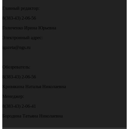
Главный редактор:
8(383-43) 2-06-56
Голиченко Ирина Юрьевна
Электронный адрес:
igazeta@ngs.ru
Обозреватель:
8(383-43) 2-06-56
Кривякина Наталья Николаевна
Менеджер:
8(383-43) 2-06-41
Бородина Татьяна Николаевна