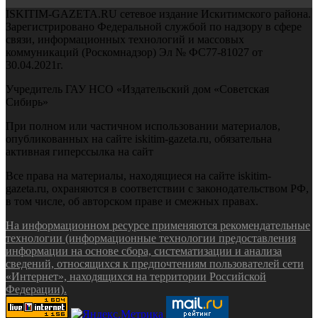
ISKITIM-GAZETA.RU сетевое издание Искитимского района.
Зарегистрировано Федеральной службой по надзору в сфере
связи, информационных технологий и массовых
коммуникаций (Роскомнадзор) Эл № ФС77-81027 от
30.04.2021г.
Учредитель ГАУ НСО «Издательский дом «Советская
Сибирь»
При полном или частичном использовании материалов,
опубликованных на сайте iskitim-gazeta.ru, обязательна
активная гиперссылка на сайт
Все права на материалы, находящиеся на сайте iskitim-
gazeta.ru, охраняются в соответствии с законодательством РФ,
в том числе, об авторском праве и смежных правах.
На информационном ресурсе применяются рекомендательные
технологии (информационные технологии предоставления
информации на основе сбора, систематизации и анализа
сведений, относящихся к предпочтениям пользователей сети
«Интернет», находящихся на территории Российской
Федерации).