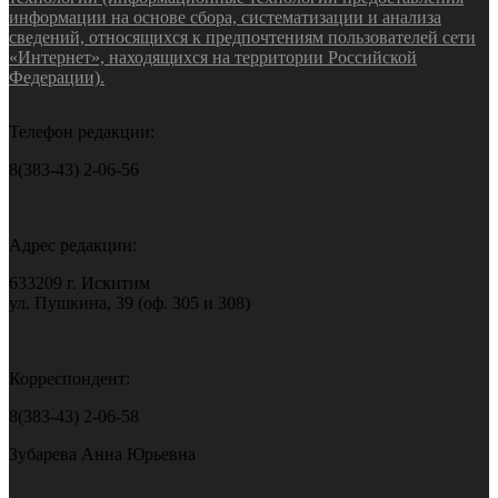
информации на основе сбора, систематизации и анализа
сведений, относящихся к предпочтениям пользователей сети
«Интернет», находящихся на территории Российской
Федерации).
Телефон редакции:
8(383-43) 2-06-56
Адрес редакции:
633209 г. Искитим
ул. Пушкина, 39 (оф. 305 и 308)
Корреспондент:
8(383-43) 2-06-58
Зубарева Анна Юрьевна