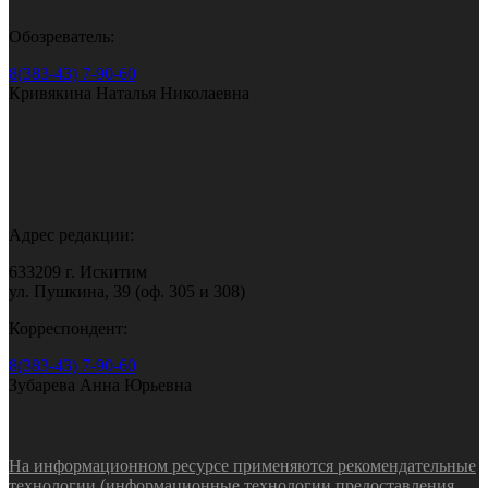
Обозреватель:
8(383-43) 7-90-60
Кривякина Наталья Николаевна
Адрес редакции:
633209 г. Искитим
ул. Пушкина, 39 (оф. 305 и 308)
Корреспондент:
8(383-43) 7-90-60
Зубарева Анна Юрьевна
На информационном ресурсе применяются рекомендательные
технологии (информационные технологии предоставления