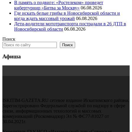
В память о подвиге: «Ростелеком» проведет
кибертурнир «Битва за Москву»
06.08.2026
Где искать белые грибы в Новосибирской области и
когда ждать массовый урожай
06.08.2026
Дети-водители мототранспорта пострадали в 26 ДТП в
Новосибирской области
06.08.2026
Поиск
Поиск
Афиша
ISKITIM-GAZETA.RU сетевое издание Искитимского района.
Зарегистрировано Федеральной службой по надзору в сфере
связи, информационных технологий и массовых
коммуникаций (Роскомнадзор) Эл № ФС77-81027 от
30.04.2021г.
Учредитель ГАУ НСО «Издательский дом «Советская