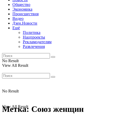
Общество
Экономика
Происшествия
Видео
Дзен.Новости
Ещё
Политика
Нацпроекты
Рекламодателям
Развлечения
No Result
View All Result
No Result
View All Result
Метка:
Союз женщин