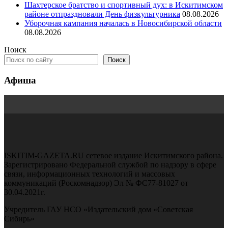
Шахтерское братство и спортивный дух: в Искитимском
районе отпраздновали День физкультурника
08.08.2026
Уборочная кампания началась в Новосибирской области
08.08.2026
Поиск
Поиск
Афиша
ISKITIM-GAZETA.RU сетевое издание Искитимского района.
Зарегистрировано Федеральной службой по надзору в сфере
связи, информационных технологий и массовых
коммуникаций (Роскомнадзор) Эл № ФС77-81027 от
30.04.2021г.
Учредитель ГАУ НСО «Издательский дом «Советская
Сибирь»