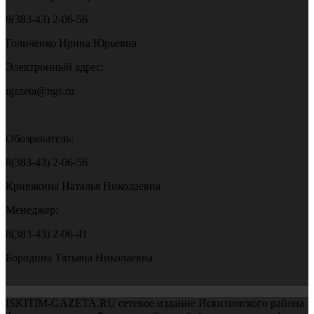
8(383-43) 2-06-56
Голиченко Ирина Юрьевна
Электронный адрес:
igazeta@ngs.ru
Обозреватель:
8(383-43) 2-06-56
Кривякина Наталья Николаевна
Менеджер:
8(383-43) 2-06-41
Бородина Татьяна Николаевна
ISKITIM-GAZETA.RU сетевое издание Искитимского района.