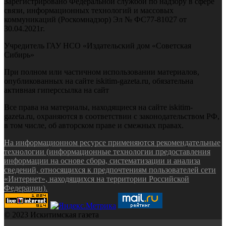
Зарегистрировано Федеральной службой по надзору в сфере
связи, информационных технологий и массовых
коммуникаций (Роскомнадзор) Эл № ФС77-81027 от
30.04.2021г.
Учредитель ГАУ НСО «Издательский дом «Советская
Сибирь»
При полном или частичном использовании материалов,
опубликованных на сайте iskitim-gazeta.ru, обязательна
активная гиперссылка на сайт
Все права на материалы, находящиеся на сайте iskitim-
gazeta.ru, охраняются в соответствии с законодательством РФ,
в том числе, об авторском праве и смежных правах.
На информационном ресурсе применяются рекомендательные
технологии (информационные технологии предоставления
информации на основе сбора, систематизации и анализа
сведений, относящихся к предпочтениям пользователей сети
«Интернет», находящихся на территории Российской
Федерации).
© 2023 Искитимская газета