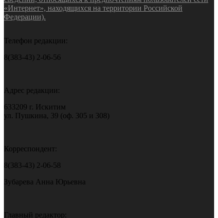
«Интернет», находящихся на территории Российской
Федерации).
Телефон редакции:
8(383-43) 2-06-56
Адрес редакции:
633209 г. Искитим
ул. Пушкина, 39 (оф. 305 и 308)
Корреспондент:
8(383-43) 2-06-58
Зубарева Анна Юрьевна
Главный редактор: