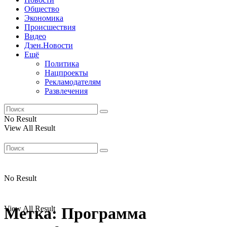
Общество
Экономика
Происшествия
Видео
Дзен.Новости
Ещё
Политика
Нацпроекты
Рекламодателям
Развлечения
No Result
View All Result
No Result
View All Result
Метка:
Программа