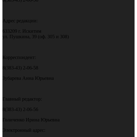
Адрес редакции:
633209 г. Искитим
ул. Пушкина, 39 (оф. 305 и 308)
Корреспондент:
8(383-43) 2-06-58
Зубарева Анна Юрьевна
Главный редактор:
8(383-43) 2-06-56
Голиченко Ирина Юрьевна
Электронный адрес: