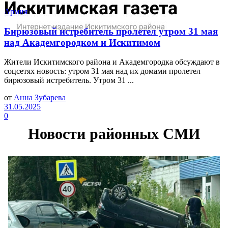
Армия
Бирюзовый истребитель пролетел утром 31 мая
над Академгородком и Искитимом
Жители Искитимского района и Академгородка обсуждают в
соцсетях новость: утром 31 мая над их домами пролетел
бирюзовый истребитель. Утром 31 ...
от
Анна Зубарева
31.05.2025
0