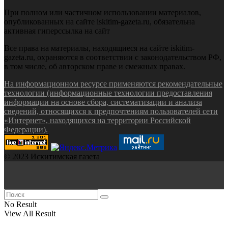
При полном или частичном использовании материалов,
опубликованных на сайте iskitim-gazeta.ru, обязательна
активная гиперссылка на сайт
Все права на материалы, находящиеся на сайте iskitim-
gazeta.ru, охраняются в соответствии с законодательством РФ,
в том числе, об авторском праве и смежных правах.
На информационном ресурсе применяются рекомендательные
технологии (информационные технологии предоставления
информации на основе сбора, систематизации и анализа
сведений, относящихся к предпочтениям пользователей сети
«Интернет», находящихся на территории Российской
Федерации).
© 2023 Искитимская газета
No Result
View All Result