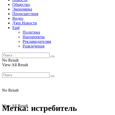
Общество
Экономика
Происшествия
Видео
Дзен.Новости
Ещё
Политика
Нацпроекты
Рекламодателям
Развлечения
No Result
View All Result
No Result
View All Result
Метка:
истребитель