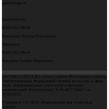
igazeta@ngs.ru
Обозреватель:
8(383-43) 2-06-56
Кривякина Наталья Николаевна
Менеджер:
8(383-43) 2-06-41
Бородина Татьяна Николаевна
ISKITIM-GAZETA.RU сетевое издание Искитимского района.
Зарегистрировано Федеральной службой по надзору в сфере
связи, информационных технологий и массовых
коммуникаций (Роскомнадзор) Эл № ФС77-81027 от
30.04.2021г.
Учредитель ГАУ НСО «Издательский дом «Советская
Сибирь»