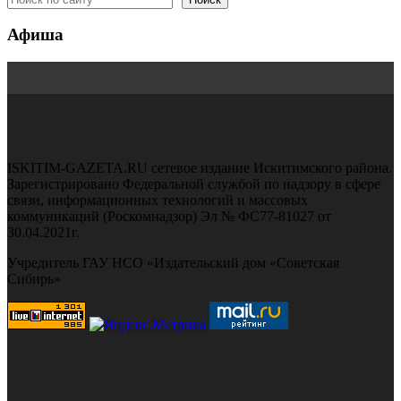
Афиша
ISKITIM-GAZETA.RU сетевое издание Искитимского района.
Зарегистрировано Федеральной службой по надзору в сфере
связи, информационных технологий и массовых
коммуникаций (Роскомнадзор) Эл № ФС77-81027 от
30.04.2021г.
Учредитель ГАУ НСО «Издательский дом «Советская
Сибирь»