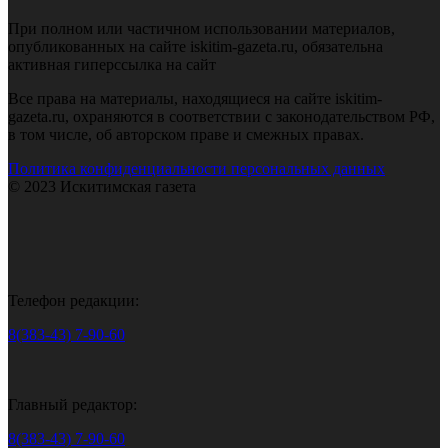
При полном или частичном использовании материалов,
опубликованных на сайте iskitim-gazeta.ru, обязательна
активная гиперссылка на сайт
Все права на материалы, находящиеся на сайте iskitim-
gazeta.ru, охраняются в соответствии с законодательством РФ,
в том числе, об авторском праве и смежных правах.
Политика конфиденциальности персональных данных
© 2023 Искитимская газета
Телефон редакции:
8(383-43) 7-90-60
Главный редактор:
8(383-43) 7-90-60