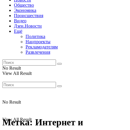
Общество
Экономика
Происшествия
Видео
Дзен.Новости
Ещё
Политика
Нацпроекты
Рекламодателям
Развлечения
No Result
View All Result
No Result
View All Result
Метка:
Интернет и