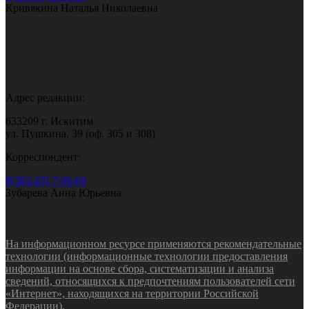
Кривякина Наталья Николаевна
Адрес редакции:
633209 г. Искитим
ул. Пушкина, 39 (оф. 305 и 308)
Корреспондент:
8(383-43) 7-90-60
Зубарева Анна Юрьевна
На информационном ресурсе применяются рекомендательные
технологии (информационные технологии предоставления
информации на основе сбора, систематизации и анализа
сведений, относящихся к предпочтениям пользователей сети
«Интернет», находящихся на территории Российской
Федерации).