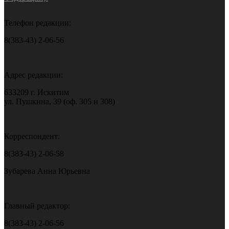
Телефон редакции:
8(383-43) 2-06-56
Адрес редакции:
633209 г. Искитим
ул. Пушкина, 39 (оф. 305 и 308)
Корреспондент:
8(383-43) 2-06-58
Зубарева Анна Юрьевна
Главный редактор:
8(383-43) 2-06-56