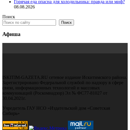
Горячая еда опасна для холодильника: правда или миф?
08.08.2026
Поиск
Поиск
Афиша
ISKITIM-GAZETA.RU сетевое издание Искитимского района.
Зарегистрировано Федеральной службой по надзору в сфере
связи, информационных технологий и массовых
коммуникаций (Роскомнадзор) Эл № ФС77-81027 от
30.04.2021г.
Учредитель ГАУ НСО «Издательский дом «Советская
Сибирь»