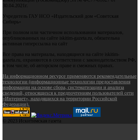
30.04.2021г.
Учредитель ГАУ НСО «Издательский дом «Советская
Сибирь»
При полном или частичном использовании материалов,
опубликованных на сайте iskitim-gazeta.ru, обязательна
активная гиперссылка на сайт
Все права на материалы, находящиеся на сайте iskitim-
gazeta.ru, охраняются в соответствии с законодательством РФ,
в том числе, об авторском праве и смежных правах.
На информационном ресурсе применяются рекомендательные
технологии (информационные технологии предоставления
информации на основе сбора, систематизации и анализа
сведений, относящихся к предпочтениям пользователей сети
«Интернет», находящихся на территории Российской
Федерации).
© 2023 Искитимская газета