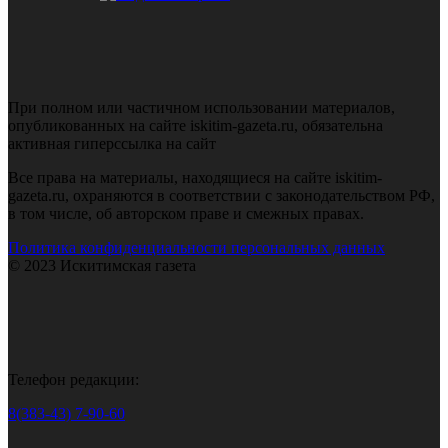
При полном или частичном использовании материалов,
опубликованных на сайте iskitim-gazeta.ru, обязательна
активная гиперссылка на сайт
Все права на материалы, находящиеся на сайте iskitim-
gazeta.ru, охраняются в соответствии с законодательством РФ,
в том числе, об авторском праве и смежных правах.
Политика конфиденциальности персональных данных
© 2023 Искитимская газета
Телефон редакции:
8(383-43) 7-90-60