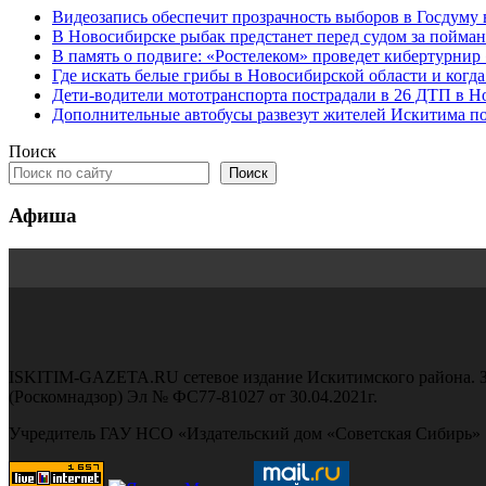
Видеозапись обеспечит прозрачность выборов в Госдуму
В Новосибирске рыбак предстанет перед судом за пойман
В память о подвиге: «Ростелеком» проведет кибертурнир
Где искать белые грибы в Новосибирской области и когд
Дети-водители мототранспорта пострадали в 26 ДТП в Н
Дополнительные автобусы развезут жителей Искитима по
Поиск
Поиск
Афиша
ISKITIM-GAZETA.RU сетевое издание Искитимского района. З
(Роскомнадзор) Эл № ФС77-81027 от 30.04.2021г.
Учредитель ГАУ НСО «Издательский дом «Советская Сибирь»