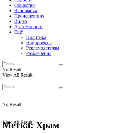
Общество
Экономика
Происшествия
Видео
Дзен.Новости
Ещё
Политика
Нацпроекты
Рекламодателям
Развлечения
No Result
View All Result
No Result
View All Result
Метка:
Храм