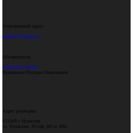
Электронный адрес:
gazeta.i@yandex.ru
Обозреватель:
8(383-43) 7-90-60
Кривякина Наталья Николаевна
Адрес редакции:
633209 г. Искитим
ул. Пушкина, 39 (оф. 305 и 308)