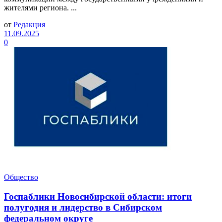
жителями региона. ...
от
Редакция
11.09.2025
0
Общество
Госпаблики Новосибирской области: итоги
полугодия и лидерство в Сибирском
федеральном округе