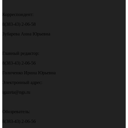
Корреспондент:
8(383-43) 2-06-58
Зубарева Анна Юрьевна
Главный редактор:
8(383-43) 2-06-56
Голиченко Ирина Юрьевна
Электронный адрес:
igazeta@ngs.ru
Обозреватель:
8(383-43) 2-06-56