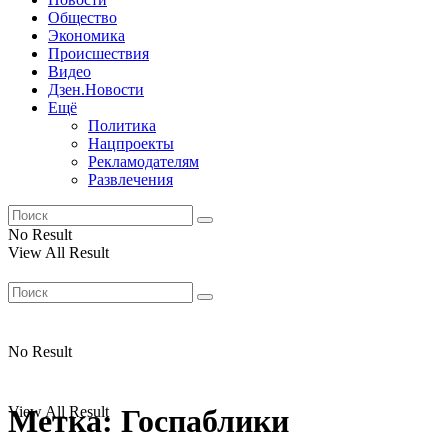
Общество
Экономика
Происшествия
Видео
Дзен.Новости
Ещё
Политика
Нацпроекты
Рекламодателям
Развлечения
No Result
View All Result
No Result
View All Result
Метка:
Госпаблики