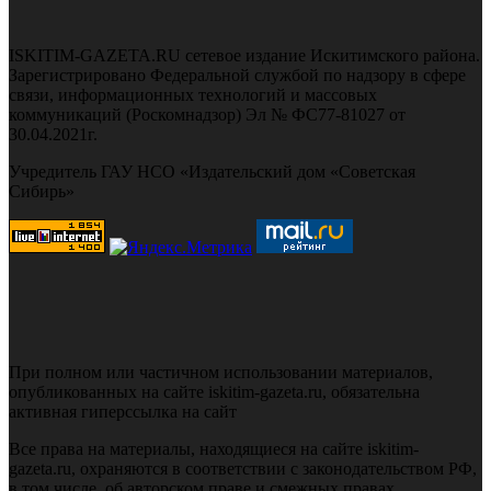
ISKITIM-GAZETA.RU сетевое издание Искитимского района.
Зарегистрировано Федеральной службой по надзору в сфере
связи, информационных технологий и массовых
коммуникаций (Роскомнадзор) Эл № ФС77-81027 от
30.04.2021г.
Учредитель ГАУ НСО «Издательский дом «Советская
Сибирь»
При полном или частичном использовании материалов,
опубликованных на сайте iskitim-gazeta.ru, обязательна
активная гиперссылка на сайт
Все права на материалы, находящиеся на сайте iskitim-
gazeta.ru, охраняются в соответствии с законодательством РФ,
в том числе, об авторском праве и смежных правах.