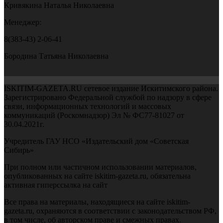
Кривякина Наталья Николаевна
Менеджер:
8(383-43) 2-06-41
Бородина Татьяна Николаевна
ISKITIM-GAZETA.RU сетевое издание Искитимского района.
Зарегистрировано Федеральной службой по надзору в сфере
связи, информационных технологий и массовых
коммуникаций (Роскомнадзор) Эл № ФС77-81027 от
30.04.2021г.
Учредитель ГАУ НСО «Издательский дом «Советская
Сибирь»
При полном или частичном использовании материалов,
опубликованных на сайте iskitim-gazeta.ru, обязательна
активная гиперссылка на сайт
Все права на материалы, находящиеся на сайте iskitim-
gazeta.ru, охраняются в соответствии с законодательством РФ,
в том числе, об авторском праве и смежных правах.