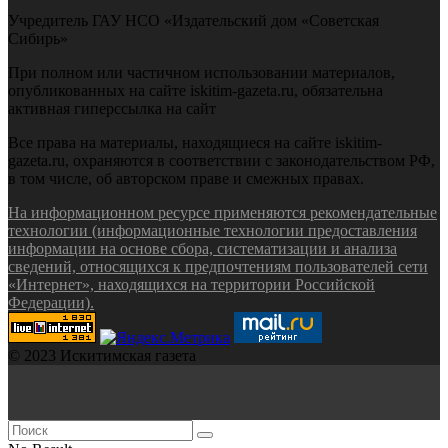
Учредитель ГАУ НСО «Издательский дом «Советская
Сибирь»
При полном или частичном использовании материалов,
опубликованных на сайте iskitim-gazeta.ru, обязательна
активная гиперссылка на сайт
Все права на материалы, находящиеся на сайте iskitim-
gazeta.ru, охраняются в соответствии с законодательством РФ,
в том числе, об авторском праве и смежных правах.
На информационном ресурсе применяются рекомендательные
технологии (информационные технологии предоставления
информации на основе сбора, систематизации и анализа
сведений, относящихся к предпочтениям пользователей сети
«Интернет», находящихся на территории Российской
Федерации).
© 2023 Искитимская газета