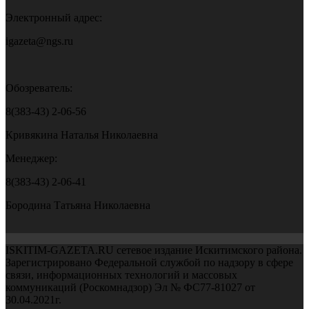
Электронный адрес:
igazeta@ngs.ru
Обозреватель:
8(383-43) 2-06-56
Кривякина Наталья Николаевна
Менеджер:
8(383-43) 2-06-41
Бородина Татьяна Николаевна
ISKITIM-GAZETA.RU сетевое издание Искитимского района.
Зарегистрировано Федеральной службой по надзору в сфере
связи, информационных технологий и массовых
коммуникаций (Роскомнадзор) Эл № ФС77-81027 от
30.04.2021г.