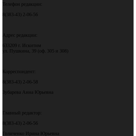
Телефон редакции:
8(383-43) 2-06-56
Адрес редакции:
633209 г. Искитим
ул. Пушкина, 39 (оф. 305 и 308)
Корреспондент:
8(383-43) 2-06-58
Зубарева Анна Юрьевна
Главный редактор:
8(383-43) 2-06-56
Голиченко Ирина Юрьевна