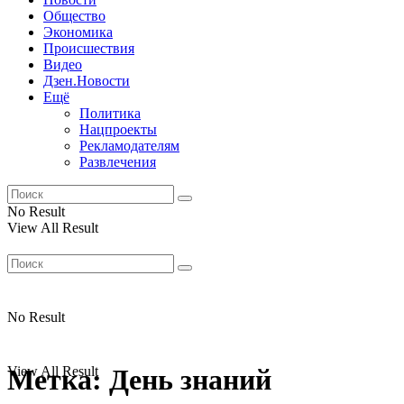
Общество
Экономика
Происшествия
Видео
Дзен.Новости
Ещё
Политика
Нацпроекты
Рекламодателям
Развлечения
No Result
View All Result
No Result
View All Result
Метка:
День знаний