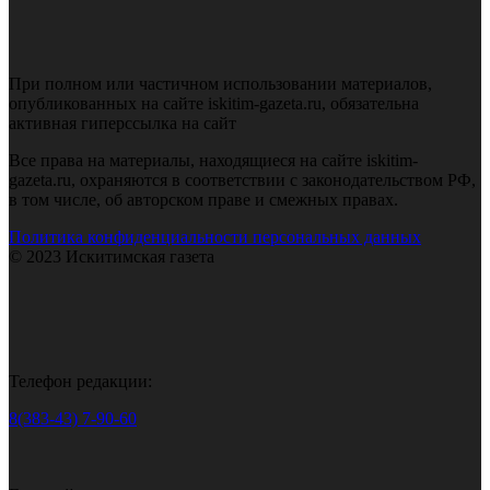
При полном или частичном использовании материалов,
опубликованных на сайте iskitim-gazeta.ru, обязательна
активная гиперссылка на сайт
Все права на материалы, находящиеся на сайте iskitim-
gazeta.ru, охраняются в соответствии с законодательством РФ,
в том числе, об авторском праве и смежных правах.
Политика конфиденциальности персональных данных
© 2023 Искитимская газета
Телефон редакции:
8(383-43) 7-90-60