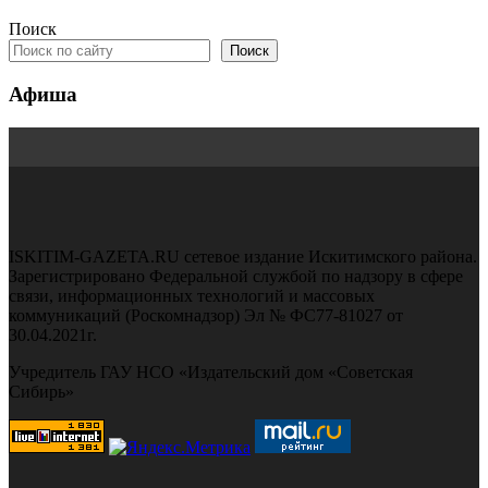
Поиск
Поиск
Афиша
ISKITIM-GAZETA.RU сетевое издание Искитимского района.
Зарегистрировано Федеральной службой по надзору в сфере
связи, информационных технологий и массовых
коммуникаций (Роскомнадзор) Эл № ФС77-81027 от
30.04.2021г.
Учредитель ГАУ НСО «Издательский дом «Советская
Сибирь»