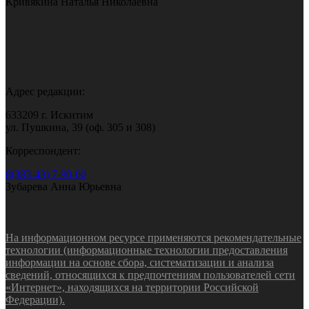
Кривякина Наталья Николаевна
Адрес редакции:
633209 г. Искитим
ул. Пушкина, 39 (оф. 305 и 308)
Корреспондент:
8(383-43) 7-90-60
Зубарева Анна Юрьевна
На информационном ресурсе применяются рекомендательные
технологии (информационные технологии предоставления
информации на основе сбора, систематизации и анализа
сведений, относящихся к предпочтениям пользователей сети
«Интернет», находящихся на территории Российской
Федерации).