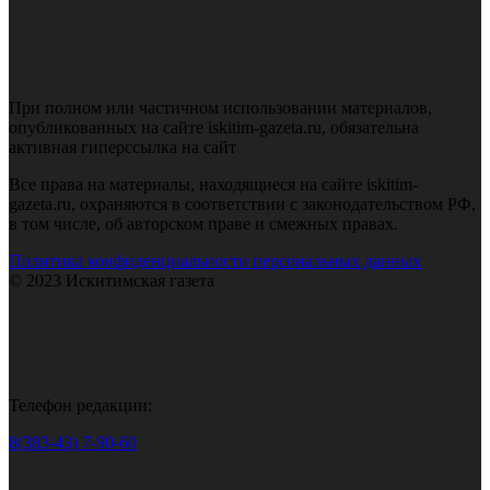
При полном или частичном использовании материалов,
опубликованных на сайте iskitim-gazeta.ru, обязательна
активная гиперссылка на сайт
Все права на материалы, находящиеся на сайте iskitim-
gazeta.ru, охраняются в соответствии с законодательством РФ,
в том числе, об авторском праве и смежных правах.
Политика конфиденциальности персональных данных
© 2023 Искитимская газета
Телефон редакции:
8(383-43) 7-90-60