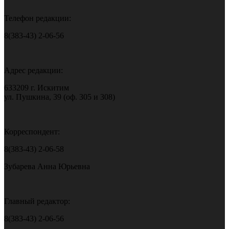
Телефон редакции:
8(383-43) 2-06-56
Адрес редакции:
633209 г. Искитим
ул. Пушкина, 39 (оф. 305 и 308)
Корреспондент:
8(383-43) 2-06-58
Зубарева Анна Юрьевна
Главный редактор:
8(383-43) 2-06-56