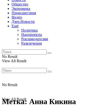
Общество
Экономика
Происшествия
Видео
Дзен.Новости
Ещё
Политика
Нацпроекты
Рекламодателям
Развлечения
No Result
View All Result
No Result
View All Result
Метка:
Анна Кикина