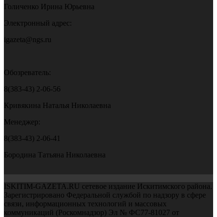
Голиченко Ирина Юрьевна
Электронный адрес:
igazeta@ngs.ru
Обозреватель:
8(383-43) 2-06-56
Кривякина Наталья Николаевна
Менеджер:
8(383-43) 2-06-41
Бородина Татьяна Николаевна
ISKITIM-GAZETA.RU сетевое издание Искитимского района.
Зарегистрировано Федеральной службой по надзору в сфере
связи, информационных технологий и массовых
коммуникаций (Роскомнадзор) Эл № ФС77-81027 от