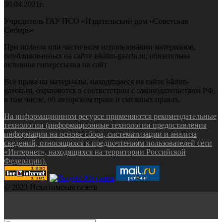
30.04.2021г.
Учредитель ГАУ НСО «Издательский дом «Советская
Сибирь»
При полном или частичном использовании материалов,
опубликованных на сайте iskitim-gazeta.ru, обязательна
активная гиперссылка на сайт
Все права на материалы, находящиеся на сайте iskitim-
gazeta.ru, охраняются в соответствии с законодательством РФ,
в том числе, об авторском праве и смежных правах.
На информационном ресурсе применяются рекомендательные
технологии (информационные технологии предоставления
информации на основе сбора, систематизации и анализа
сведений, относящихся к предпочтениям пользователей сети
«Интернет», находящихся на территории Российской
Федерации).
© 2023 Искитимская газета