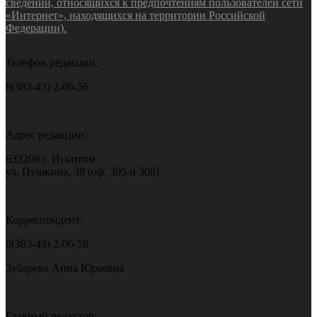
сведений, относящихся к предпочтениям пользователей сети
«Интернет», находящихся на территории Российской
Федерации).
Телефон редакции:
8(383-43) 2-06-56
Адрес редакции:
633209 г. Искитим
ул. Пушкина, 39 (оф. 305 и 308)
Корреспондент:
8(383-43) 2-06-58
Зубарева Анна Юрьевна
Главный редактор: