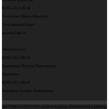
8(383-43) 2-06-56
Голиченко Ирина Юрьевна
Электронный адрес:
igazeta@ngs.ru
Обозреватель:
8(383-43) 2-06-56
Кривякина Наталья Николаевна
Менеджер:
8(383-43) 2-06-41
Бородина Татьяна Николаевна
ISKITIM-GAZETA.RU сетевое издание Искитимского района.