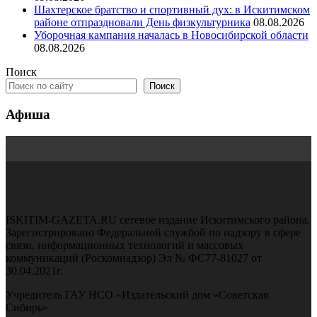
Шахтерское братство и спортивный дух: в Искитимском
районе отпраздновали День физкультурника
08.08.2026
Уборочная кампания началась в Новосибирской области
08.08.2026
Поиск
Поиск
Афиша
ISKITIM-GAZETA.RU сетевое издание Искитимского района.
Зарегистрировано Федеральной службой по надзору в сфере
связи, информационных технологий и массовых
коммуникаций (Роскомнадзор) Эл № ФС77-81027 от
30.04.2021г.
Учредитель ГАУ НСО «Издательский дом «Советская
Сибирь»