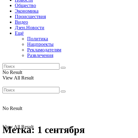
Общество
Экономика
Происшествия
Видео
Дзен.Новости
Ещё
Политика
Нацпроекты
Рекламодателям
Развлечения
No Result
View All Result
No Result
View All Result
Метка:
1 сентября