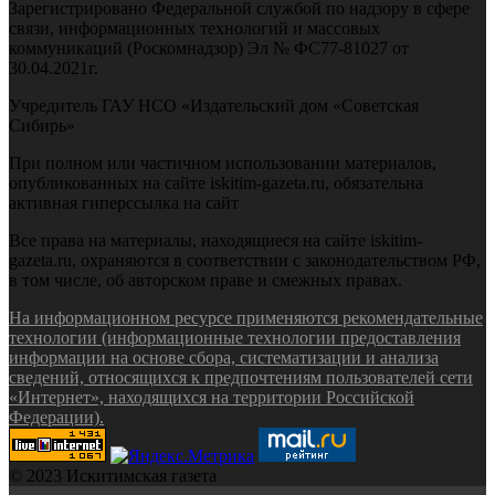
Зарегистрировано Федеральной службой по надзору в сфере
связи, информационных технологий и массовых
коммуникаций (Роскомнадзор) Эл № ФС77-81027 от
30.04.2021г.
Учредитель ГАУ НСО «Издательский дом «Советская
Сибирь»
При полном или частичном использовании материалов,
опубликованных на сайте iskitim-gazeta.ru, обязательна
активная гиперссылка на сайт
Все права на материалы, находящиеся на сайте iskitim-
gazeta.ru, охраняются в соответствии с законодательством РФ,
в том числе, об авторском праве и смежных правах.
На информационном ресурсе применяются рекомендательные
технологии (информационные технологии предоставления
информации на основе сбора, систематизации и анализа
сведений, относящихся к предпочтениям пользователей сети
«Интернет», находящихся на территории Российской
Федерации).
© 2023 Искитимская газета