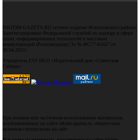
ISKITIM-GAZETA.RU сетевое издание Искитимского района.
Зарегистрировано Федеральной службой по надзору в сфере
связи, информационных технологий и массовых
коммуникаций (Роскомнадзор) Эл № ФС77-81027 от
30.04.2021г.
Учредитель ГАУ НСО «Издательский дом «Советская
Сибирь»
При полном или частичном использовании материалов,
опубликованных на сайте iskitim-gazeta.ru, обязательна
активная гиперссылка на сайт
Все права на материалы, находящиеся на сайте iskitim-