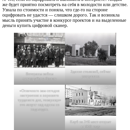
же будет приятно посмотреть на себя в молодости или детстве.
Узнала по стоимости и поняла, что где-то на стороне
оцифровать не удастся — слишком дорого. Так и возникла
мысль принять участие в конкурсе проектов и на выделенные
деньги купить цифровой сканер.
Здание столовой, сейчас
Ветераны войны
разрушено
микрорайона Ложок
«Отличного вам сегодня
настроения и хорошего
трудового дня, товарищи»
это лозунг над одним из
подъездов.
Клуб на 240 мест открыт
в 1958 году