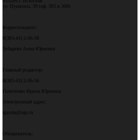
633209 г. Искитим
ул. Пушкина, 39 (оф. 305 и 308)
Корреспондент:
8(383-43) 2-06-58
Зубарева Анна Юрьевна
Главный редактор:
8(383-43) 2-06-56
Голиченко Ирина Юрьевна
Электронный адрес:
igazeta@ngs.ru
Обозреватель: