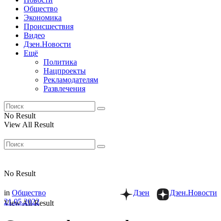
Общество
Экономика
Происшествия
Видео
Дзен.Новости
Ещё
Политика
Нацпроекты
Рекламодателям
Развлечения
No Result
View All Result
No Result
in
Общество
Дзен
Дзен.Новости
21.05.2022
View All Result