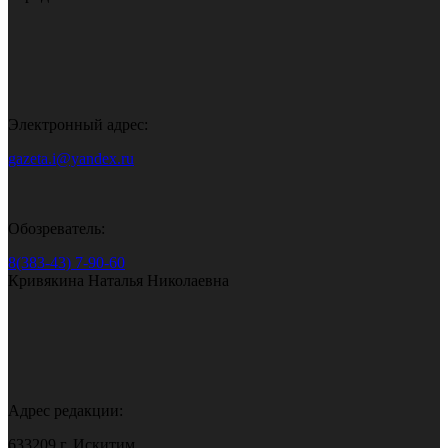
Электронный адрес:
gazeta.i@yandex.ru
Обозреватель:
8(383-43) 7-90-60
Кривякина Наталья Николаевна
Адрес редакции:
633209 г. Искитим