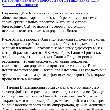
На вручении знамени присутствуют два школьника. Если
узнали себя - пишите
Год назад ДК «Октябрь» стал участником конкурса
общественных стартапов «Со мной регион успешнее» со
своим оригинальным проектом «Это наша с тобой
биография». Сейчас проект перерос в настоящую
историческую летопись микрорайона Ложок.
Руководитель проекта Ольга Колесникова вспоминает: когда
только пришла работать, нашла коробку со старыми черно-
белыми пленками. Обратилась к бывшему директору музея,
который располагается в ДК «Октябрь», Галине Гриненко,
чтобы понять, что на пленках. Галина Владимировна
рассказала, что еще несколько лет назад приходила
жительница микрорайона и принесла эту коробку. В ней
негативы фотографий Александра Киселева. Он когда-то был
чуть ли не штатным фотографом всех мероприятий, которые
проводились в Ложках.
— Галина Владимировна тогда сказала, что большинство
фотографий есть в распечатанном виде на стенда во Дворце
культуры, — рассказала Ольга Колесникова. — А у меня
закралась мысль: не каждый ведь может прийти и посмотреть,
многие вообще переехали из микрорайона, да и из Искитима.
А что, если из оцифровать и выложить в интернете? Людям