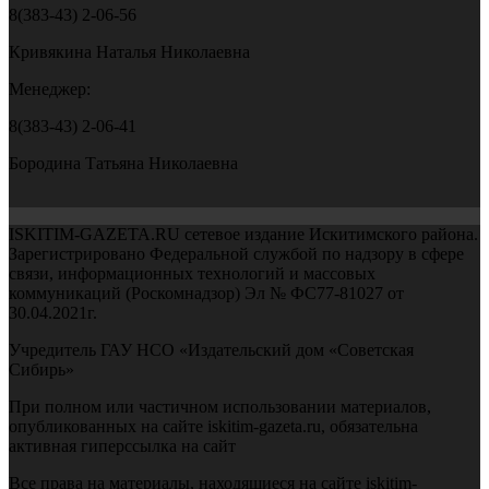
8(383-43) 2-06-56
Кривякина Наталья Николаевна
Менеджер:
8(383-43) 2-06-41
Бородина Татьяна Николаевна
ISKITIM-GAZETA.RU сетевое издание Искитимского района.
Зарегистрировано Федеральной службой по надзору в сфере
связи, информационных технологий и массовых
коммуникаций (Роскомнадзор) Эл № ФС77-81027 от
30.04.2021г.
Учредитель ГАУ НСО «Издательский дом «Советская
Сибирь»
При полном или частичном использовании материалов,
опубликованных на сайте iskitim-gazeta.ru, обязательна
активная гиперссылка на сайт
Все права на материалы, находящиеся на сайте iskitim-