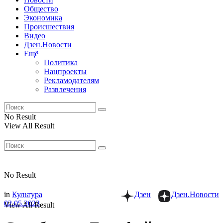
Общество
Экономика
Происшествия
Видео
Дзен.Новости
Ещё
Политика
Нацпроекты
Рекламодателям
Развлечения
No Result
View All Result
No Result
in
Культура
Дзен
Дзен.Новости
02.05.2023
View All Result