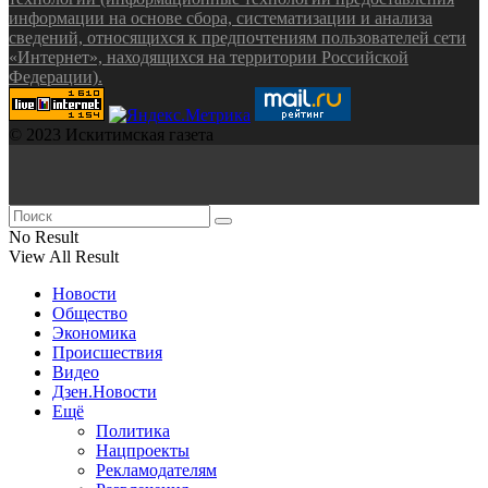
информации на основе сбора, систематизации и анализа
сведений, относящихся к предпочтениям пользователей сети
«Интернет», находящихся на территории Российской
Федерации).
© 2023 Искитимская газета
No Result
View All Result
Новости
Общество
Экономика
Происшествия
Видео
Дзен.Новости
Ещё
Политика
Нацпроекты
Рекламодателям