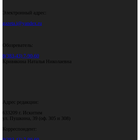
Электронный адрес:
gazeta.i@yandex.ru
Обозреватель:
8(383-43) 7-90-60
Кривякина Наталья Николаевна
Адрес редакции:
633209 г. Искитим
ул. Пушкина, 39 (оф. 305 и 308)
Корреспондент:
8(383-43) 7-90-60