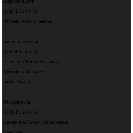
Корреспондент:
8(383-43) 2-06-58
Зубарева Анна Юрьевна
Главный редактор:
8(383-43) 2-06-56
Голиченко Ирина Юрьевна
Электронный адрес:
igazeta@ngs.ru
Обозреватель:
8(383-43) 2-06-56
Кривякина Наталья Николаевна
Менеджер: