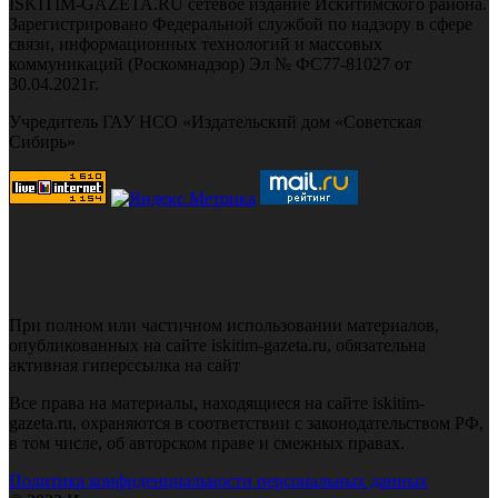
ISKITIM-GAZETA.RU сетевое издание Искитимского района.
Зарегистрировано Федеральной службой по надзору в сфере
связи, информационных технологий и массовых
коммуникаций (Роскомнадзор) Эл № ФС77-81027 от
30.04.2021г.
Учредитель ГАУ НСО «Издательский дом «Советская
Сибирь»
При полном или частичном использовании материалов,
опубликованных на сайте iskitim-gazeta.ru, обязательна
активная гиперссылка на сайт
Все права на материалы, находящиеся на сайте iskitim-
gazeta.ru, охраняются в соответствии с законодательством РФ,
в том числе, об авторском праве и смежных правах.
Политика конфиденциальности персональных данных