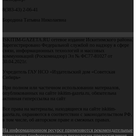
8(383-43) 2-06-41
Бородина Татьяна Николаевна
ISKITIM-GAZETA.RU сетевое издание Искитимского района.
Зарегистрировано Федеральной службой по надзору в сфере
связи, информационных технологий и массовых
коммуникаций (Роскомнадзор) Эл № ФС77-81027 от
30.04.2021г.
Учредитель ГАУ НСО «Издательский дом «Советская
Сибирь»
При полном или частичном использовании материалов,
опубликованных на сайте iskitim-gazeta.ru, обязательна
активная гиперссылка на сайт
Все права на материалы, находящиеся на сайте iskitim-
gazeta.ru, охраняются в соответствии с законодательством РФ,
в том числе, об авторском праве и смежных правах.
На информационном ресурсе применяются рекомендательные
технологии (информационные технологии предоставления