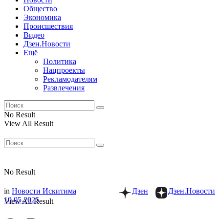
Общество
Экономика
Происшествия
Видео
Дзен.Новости
Ещё
Политика
Нацпроекты
Рекламодателям
Развлечения
No Result
View All Result
No Result
in
Новости Искитима
Дзен
Дзен.Новости
10.05.2025
View All Result