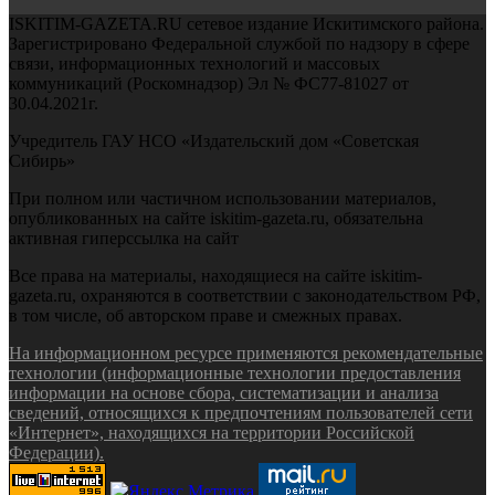
ISKITIM-GAZETA.RU сетевое издание Искитимского района.
Зарегистрировано Федеральной службой по надзору в сфере
связи, информационных технологий и массовых
коммуникаций (Роскомнадзор) Эл № ФС77-81027 от
30.04.2021г.
Учредитель ГАУ НСО «Издательский дом «Советская
Сибирь»
При полном или частичном использовании материалов,
опубликованных на сайте iskitim-gazeta.ru, обязательна
активная гиперссылка на сайт
Все права на материалы, находящиеся на сайте iskitim-
gazeta.ru, охраняются в соответствии с законодательством РФ,
в том числе, об авторском праве и смежных правах.
На информационном ресурсе применяются рекомендательные
технологии (информационные технологии предоставления
информации на основе сбора, систематизации и анализа
сведений, относящихся к предпочтениям пользователей сети
«Интернет», находящихся на территории Российской
Федерации).