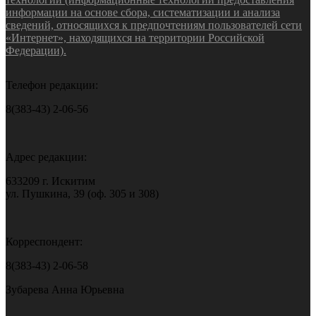
информации на основе сбора, систематизации и анализа
сведений, относящихся к предпочтениям пользователей сети
«Интернет», находящихся на территории Российской
Федерации).
Телефон редакции:
8(383-43) 2-06-56
Адрес редакции:
633209 г. Искитим
ул. Пушкина, 39 (оф. 305 и 308)
Корреспондент:
8(383-43) 2-06-58
Зубарева Анна Юрьевна