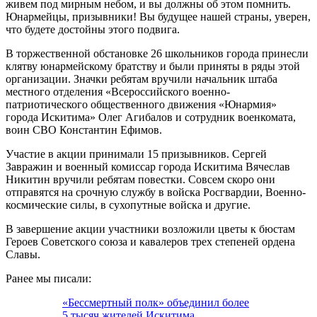
живем под мирным небом, и вы должны об этом помнить.
Юнармейцы, призывники! Вы будущее нашей страны, уверен,
что будете достойны этого подвига.
В торжественной обстановке 26 школьников города принесли
клятву юнармейскому братству и были приняты в ряды этой
организации. Значки ребятам вручили начальник штаба
местного отделения «Всероссийского военно-
патриотического общественного движения «Юнармия»
города Искитима» Олег Агибалов и сотрудник военкомата,
воин СВО Константин Ефимов.
Участие в акции принимали 15 призывников. Сергей
Завражин и военный комиссар города Искитима Вячеслав
Никитин вручили ребятам повестки. Совсем скоро они
отправятся на срочную службу в войска Росгвардии, Военно-
космические силы, в сухопутные войска и другие.
В завершение акции участники возложили цветы к бюстам
Героев Советского союза и кавалеров трех степеней ордена
Славы.
Ранее мы писали:
«Бессмертный полк» объединил более
5 тысяч жителей Искитима