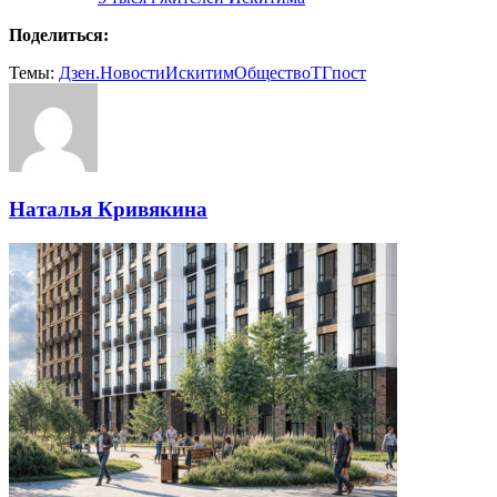
Поделиться:
Темы:
Дзен.Новости
Искитим
Общество
ТГпост
Наталья Кривякина