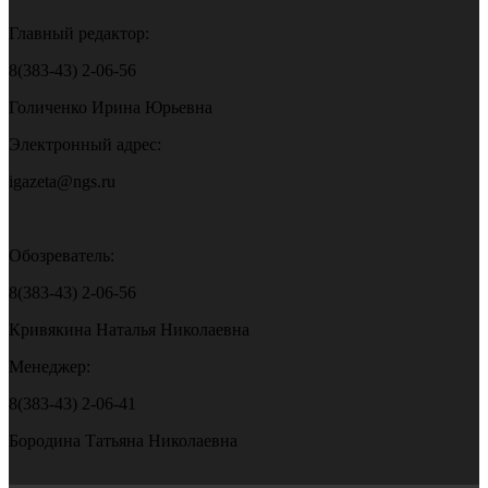
Главный редактор:
8(383-43) 2-06-56
Голиченко Ирина Юрьевна
Электронный адрес:
igazeta@ngs.ru
Обозреватель:
8(383-43) 2-06-56
Кривякина Наталья Николаевна
Менеджер:
8(383-43) 2-06-41
Бородина Татьяна Николаевна