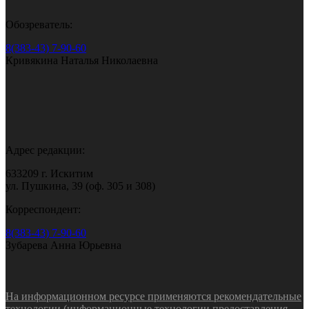
Обозреватель:
8(383-43) 7-90-60
Кривякина Наталья Николаевна
Адрес редакции:
633209 г. Искитим
ул. Пушкина, 39 (оф. 305 и 308)
Корреспондент:
8(383-43) 7-90-60
Зубарева Анна Юрьевна
На информационном ресурсе применяются рекомендательные
технологии (информационные технологии предоставления