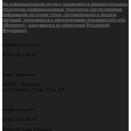
На информационном ресурсе применяются рекомендательные
технологии (информационные технологии предоставления
информации на основе сбора, систематизации и анализа
сведений, относящихся к предпочтениям пользователей сети
«Интернет», находящихся на территории Российской
Федерации).
Телефон редакции:
8(383-43) 2-06-56
Адрес редакции:
633209 г. Искитим
ул. Пушкина, 39 (оф. 305 и 308)
Корреспондент:
8(383-43) 2-06-58
Зубарева Анна Юрьевна