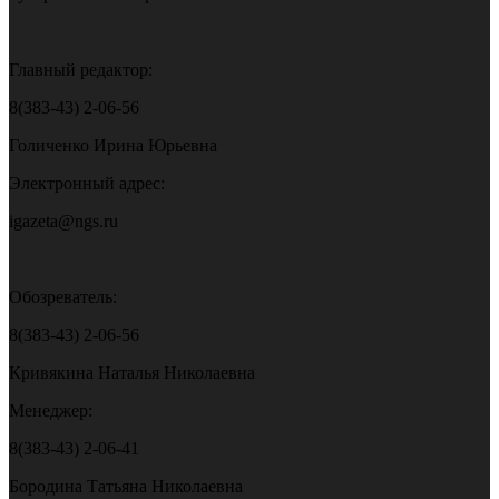
Главный редактор:
8(383-43) 2-06-56
Голиченко Ирина Юрьевна
Электронный адрес:
igazeta@ngs.ru
Обозреватель:
8(383-43) 2-06-56
Кривякина Наталья Николаевна
Менеджер:
8(383-43) 2-06-41
Бородина Татьяна Николаевна