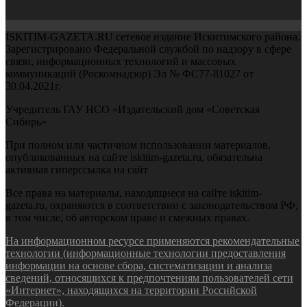
ISKITIM-GAZETA.RU сетевое издание Искитимского района.
Зарегистрировано Федеральной службой по надзору в сфере
связи, информационных технологий и массовых
коммуникаций (Роскомнадзор) Эл № ФС77-81027 от
30.04.2021г.
Учредитель ГАУ НСО «Издательский дом «Советская
Сибирь»
При полном или частичном использовании материалов,
опубликованных на сайте iskitim-gazeta.ru, обязательна
активная гиперссылка на сайт
Все права на материалы, находящиеся на сайте iskitim-
gazeta.ru, охраняются в соответствии с законодательством РФ,
в том числе, об авторском праве и смежных правах.
На информационном ресурсе применяются рекомендательные
технологии (информационные технологии предоставления
информации на основе сбора, систематизации и анализа
сведений, относящихся к предпочтениям пользователей сети
«Интернет», находящихся на территории Российской
Федерации).