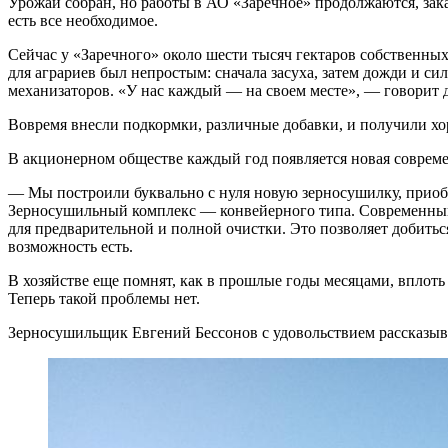
Урожай собран, но работы в АО «Заречное» продолжаются, закан
есть все необходимое.
Сейчас у «Заречного» около шести тысяч гектаров собственных
для аграриев был непростым: сначала засуха, затем дожди и с
механизаторов. «У нас каждый — на своем месте», — говорит 
Вовремя внесли подкормки, различные добавки, и получили хор
В акционерном обществе каждый год появляется новая совреме
— Мы построили буквально с нуля новую зерносушилку, приобр
Зерносушильный комплекс — конвейерного типа. Современный 
для предварительной и полной очистки. Это позволяет добиться
возможность есть.
В хозяйстве еще помнят, как в прошлые годы месяцами, вплоть 
Теперь такой проблемы нет.
Зерносушильщик Евгений Бессонов с удовольствием рассказывае