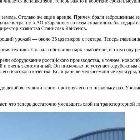
чивается вспашка зяби, теперь важно в короткие сроки высушить
 земель. Столько же еще в аренде. Причем брали заброшенные зе
ильные ветра, но в АО «Заречное» со всем справились благодаря
директор хозяйства Станислав Кайсенов.
оший урожай — около 35 центнеров с гектара. Теперь главная за
нная техника. Сначала обновили парк комбайнов, в этом году р
ели оборудование российского производства, а точнее, новоси
и очень экономичный. Он нисколько не уступает зарубежным ан
 его высокого качества. Если раньше мелкосемянные культуры, та
до декабря, сушили зерно, прогоняя его по нескольку раз. Урож
т, что теперь достаточно уменьшить слой на транспортерной лен