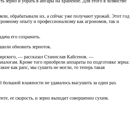
 зерно и убрать в ангары на хранение. Для этого в хозяйстве
мли, обрабатывали их, а сейчас уже получают урожай. Этот год
 огромному опыту и профессионализму как агрономов, так и
дача его сохранить.
ешили обновить зерноток.
бирского, — рассказал Станислав Кайсенов. —
алогам. Кроме того приобрели аппараты по подготовке зерна:
кие как рапс, мы сушить не могли, то теперь такая
ай большой влажности не удавалось высушить за один раз.
те, ее скорость, и зерно выходит совершенно сухим.