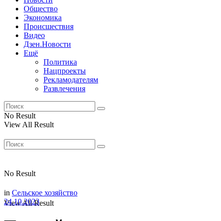
Общество
Экономика
Происшествия
Видео
Дзен.Новости
Ещё
Политика
Нацпроекты
Рекламодателям
Развлечения
No Result
View All Result
No Result
in
Сельское хозяйство
24.10.2023
View All Result