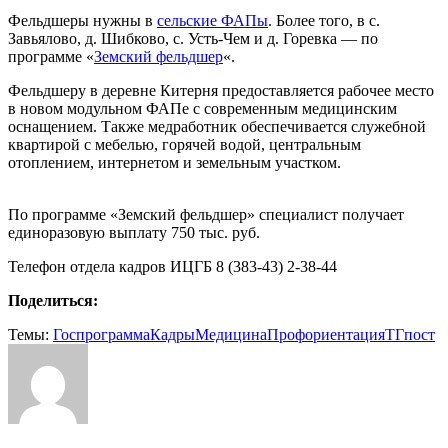
Фельдшеры нужны в
сельские ФАПы
. Более того, в с.
Завьялово, д. Шибково, с. Усть-Чем и д. Горевка — по
программе «
Земский фельдшер
«.
Фельдшеру в деревне Китерня предоставляется рабочее место
в новом модульном ФАПе с современным медицинским
оснащением. Также медработник обеспечивается служебной
квартирой с мебелью, горячей водой, центральным
отоплением, интернетом и земельным участком.
По программе «Земский фельдшер» специалист получает
единоразовую выплату 750 тыс. руб.
Телефон отдела кадров ИЦГБ 8 (383-43) 2-38-44
Поделиться:
Темы:
Госпрограмма
Кадры
Медицина
Профориентация
ТГпост