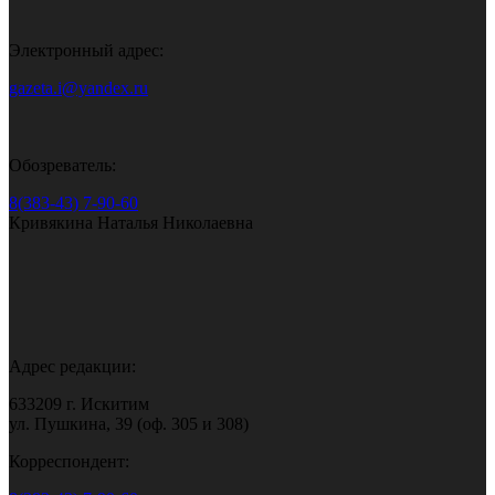
Электронный адрес:
gazeta.i@yandex.ru
Обозреватель:
8(383-43) 7-90-60
Кривякина Наталья Николаевна
Адрес редакции:
633209 г. Искитим
ул. Пушкина, 39 (оф. 305 и 308)
Корреспондент: