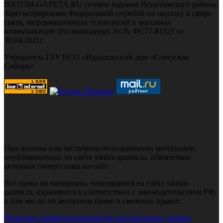
ISKITIM-GAZETA.RU сетевое издание Искитимского района.
Зарегистрировано Федеральной службой по надзору в сфере
связи, информационных технологий и массовых
коммуникаций (Роскомнадзор) Эл № ФС77-81027 от
30.04.2021г.
Учредитель ГАУ НСО «Издательский дом «Советская
Сибирь»
При полном или частичном использовании материалов,
опубликованных на сайте iskitim-gazeta.ru, обязательна
активная гиперссылка на сайт
Все права на материалы, находящиеся на сайте iskitim-
gazeta.ru, охраняются в соответствии с законодательством РФ,
в том числе, об авторском праве и смежных правах.
Политика конфиденциальности персональных данных