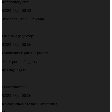
Корреспондент:
8(383-43) 2-06-58
Зубарева Анна Юрьевна
Главный редактор:
8(383-43) 2-06-56
Голиченко Ирина Юрьевна
Электронный адрес:
igazeta@ngs.ru
Обозреватель:
8(383-43) 2-06-56
Кривякина Наталья Николаевна