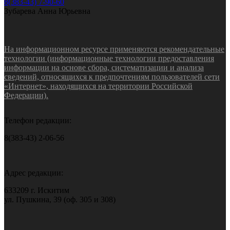
8(383-43) 7-90-60
Зубарева Анна Юрьевна
На информационном ресурсе применяются рекомендательные
технологии (информационные технологии предоставления
информации на основе сбора, систематизации и анализа
сведений, относящихся к предпочтениям пользователей сети
«Интернет», находящихся на территории Российской
Федерации).
Телефон редакции:
8(383-43) 2-06-56
Адрес редакции:
633209 г. Искитим
ул. Пушкина, 39 (оф. 305 и 308)