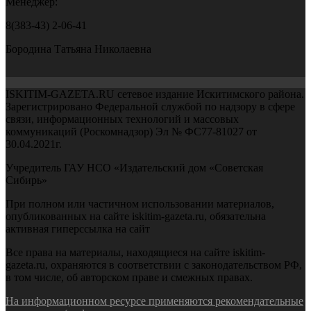
Менеджер:
8(383-43) 2-06-41
Бородина Татьяна Николаевна
ISKITIM-GAZETA.RU сетевое издание Искитимского района.
Зарегистрировано Федеральной службой по надзору в сфере
связи, информационных технологий и массовых
коммуникаций (Роскомнадзор) Эл № ФС77-81027 от
30.04.2021г.
Учредитель ГАУ НСО «Издательский дом «Советская
Сибирь»
При полном или частичном использовании материалов,
опубликованных на сайте iskitim-gazeta.ru, обязательна
активная гиперссылка на сайт
Все права на материалы, находящиеся на сайте iskitim-
gazeta.ru, охраняются в соответствии с законодательством РФ,
в том числе, об авторском праве и смежных правах.
На информационном ресурсе применяются рекомендательные