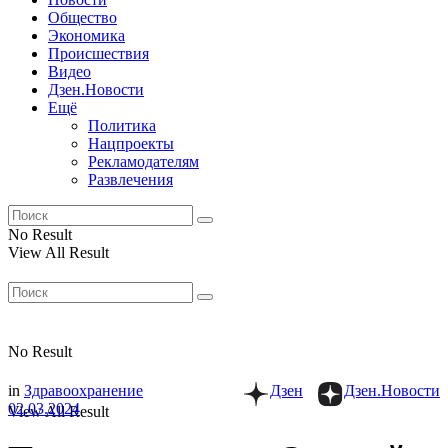
Общество
Экономика
Происшествия
Видео
Дзен.Новости
Ещё
Политика
Нацпроекты
Рекламодателям
Развлечения
No Result
View All Result
No Result
in
Здравоохранение
Дзен
Дзен.Новости
02.03.2024
View All Result