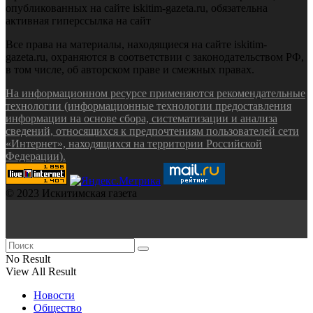
опубликованных на сайте iskitim-gazeta.ru, обязательна
активная гиперссылка на сайт
Все права на материалы, находящиеся на сайте iskitim-
gazeta.ru, охраняются в соответствии с законодательством РФ,
в том числе, об авторском праве и смежных правах.
На информационном ресурсе применяются рекомендательные
технологии (информационные технологии предоставления
информации на основе сбора, систематизации и анализа
сведений, относящихся к предпочтениям пользователей сети
«Интернет», находящихся на территории Российской
Федерации).
© 2023 Искитимская газета
No Result
View All Result
Новости
Общество