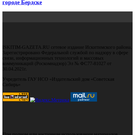
городе Бердске
ISKITIM-GAZETA.RU сетевое издание Искитимского района.
Зарегистрировано Федеральной службой по надзору в сфере
связи, информационных технологий и массовых
коммуникаций (Роскомнадзор) Эл № ФС77-81027 от
30.04.2021г.
Учредитель ГАУ НСО «Издательский дом «Советская
Сибирь»
При полном или частичном использовании материалов,