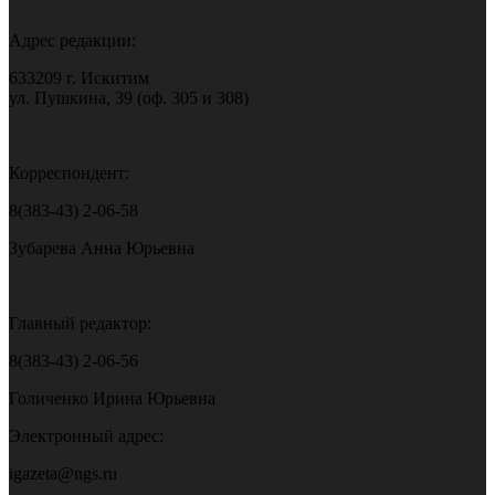
Адрес редакции:
633209 г. Искитим
ул. Пушкина, 39 (оф. 305 и 308)
Корреспондент:
8(383-43) 2-06-58
Зубарева Анна Юрьевна
Главный редактор:
8(383-43) 2-06-56
Голиченко Ирина Юрьевна
Электронный адрес:
igazeta@ngs.ru