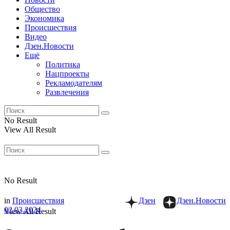
Общество
Экономика
Происшествия
Видео
Дзен.Новости
Ещё
Политика
Нацпроекты
Рекламодателям
Развлечения
No Result
View All Result
No Result
in
Происшествия
Дзен
Дзен.Новости
02.03.2024
View All Result