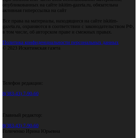
опубликованных на сайте iskitim-gazeta.ru, обязательна
активная гиперссылка на сайт
Все права на материалы, находящиеся на сайте iskitim-
gazeta.ru, охраняются в соответствии с законодательством РФ,
в том числе, об авторском праве и смежных правах.
Политика конфиденциальности персональных данных
© 2023 Искитимская газета
Телефон редакции:
8(383-43) 7-90-60
Главный редактор:
8(383-43) 7-90-60
Голиченко Ирина Юрьевна