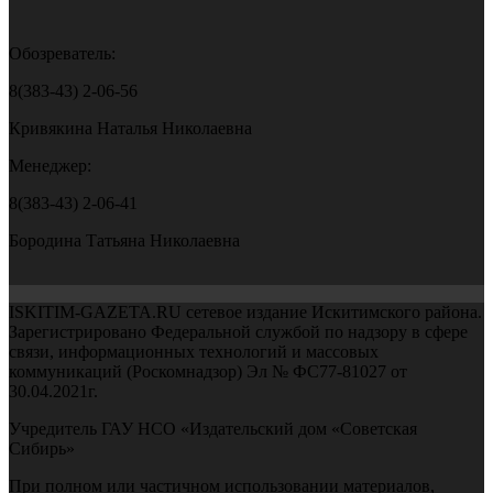
Обозреватель:
8(383-43) 2-06-56
Кривякина Наталья Николаевна
Менеджер:
8(383-43) 2-06-41
Бородина Татьяна Николаевна
ISKITIM-GAZETA.RU сетевое издание Искитимского района.
Зарегистрировано Федеральной службой по надзору в сфере
связи, информационных технологий и массовых
коммуникаций (Роскомнадзор) Эл № ФС77-81027 от
30.04.2021г.
Учредитель ГАУ НСО «Издательский дом «Советская
Сибирь»
При полном или частичном использовании материалов,