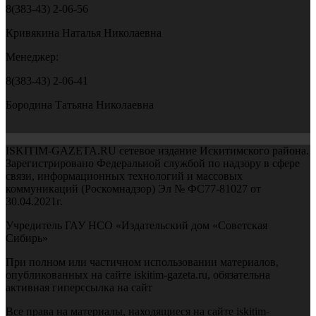
8(383-43) 2-06-56
Кривякина Наталья Николаевна
Менеджер:
8(383-43) 2-06-41
Бородина Татьяна Николаевна
ISKITIM-GAZETA.RU сетевое издание Искитимского района.
Зарегистрировано Федеральной службой по надзору в сфере
связи, информационных технологий и массовых
коммуникаций (Роскомнадзор) Эл № ФС77-81027 от
30.04.2021г.
Учредитель ГАУ НСО «Издательский дом «Советская
Сибирь»
При полном или частичном использовании материалов,
опубликованных на сайте iskitim-gazeta.ru, обязательна
активная гиперссылка на сайт
Все права на материалы, находящиеся на сайте iskitim-