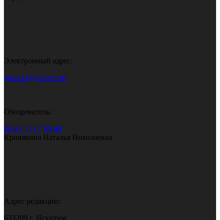
Электронный адрес:
gazeta.i@yandex.ru
Обозреватель:
8(383-43) 7-90-60
Кривякина Наталья Николаевна
Адрес редакции:
633209 г. Искитим