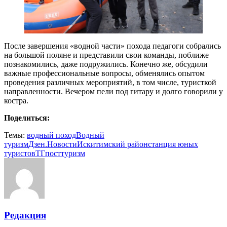
После завершения «водной части» похода педагоги собрались
на большой поляне и представили свои команды, поближе
познакомились, даже подружились. Конечно же, обсудили
важные профессиональные вопросы, обменялись опытом
проведения различных мероприятий, в том числе, туристкой
направленности. Вечером пели под гитару и долго говорили у
костра.
Поделиться:
Темы:
водный поход
Водный
туризм
Дзен.Новости
Искитимский район
станция юных
туристов
ТГпост
туризм
Редакция