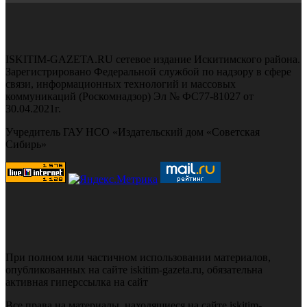
ISKITIM-GAZETA.RU сетевое издание Искитимского района.
Зарегистрировано Федеральной службой по надзору в сфере
связи, информационных технологий и массовых
коммуникаций (Роскомнадзор) Эл № ФС77-81027 от
30.04.2021г.
Учредитель ГАУ НСО «Издательский дом «Советская
Сибирь»
При полном или частичном использовании материалов,
опубликованных на сайте iskitim-gazeta.ru, обязательна
активная гиперссылка на сайт
Все права на материалы, находящиеся на сайте iskitim-