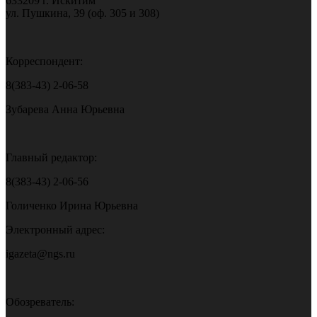
633209 г. Искитим
ул. Пушкина, 39 (оф. 305 и 308)
Корреспондент:
8(383-43) 2-06-58
Зубарева Анна Юрьевна
Главный редактор:
8(383-43) 2-06-56
Голиченко Ирина Юрьевна
Электронный адрес:
igazeta@ngs.ru
Обозреватель: