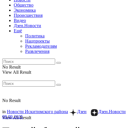
Общество
Экономика
Происшествия
Видео
Дзен.Новости
Ещё
Политика
Нацпроекты
Рекламодателям
Развлечения
No Result
View All Result
No Result
in
Новости Искитимского района
Дзен
Дзен.Новости
09.09.2025
View All Result