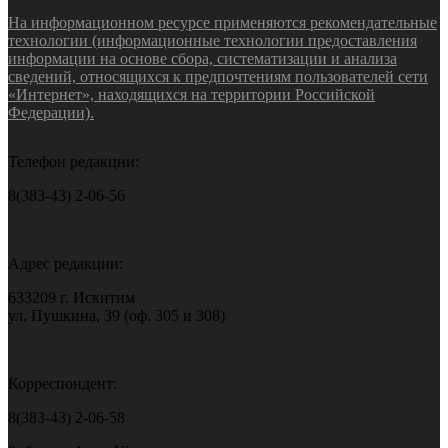
На информационном ресурсе применяются рекомендательные
технологии (информационные технологии предоставления
информации на основе сбора, систематизации и анализа
сведений, относящихся к предпочтениям пользователей сети
«Интернет», находящихся на территории Российской
Федерации).
Телефон редакции:
8(383-43) 2-06-56
Адрес редакции:
633209 г. Искитим
ул. Пушкина, 39 (оф. 305 и 308)
Корреспондент:
8(383-43) 2-06-58