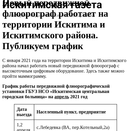
Новый передвижной
флюорограф работает на
территории Искитима и
Искитимского района.
Публикуем график
С января 2021 года на территории Искитима и Искитимского
района начал работать новый передвижной флюорограф с
высокоточным цифровым оборудование. Здесь также можно
пройти маммограмму.
График
работы
передвижной
флюорографической
установки ГБУЗ НСО «Искитимская центральная
городская больница» на
апрель
2021 год
Дата
Населенный пункт, предприятие
выезда
1,2
с.Лебедевка (ВА, пер.Котельный,2а)
апреля