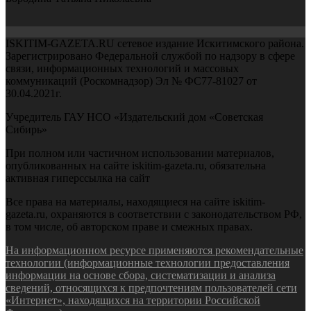
ISKITIM-GAZETA.RU сетевое издание Искитимского района.
Зарегистрировано Федеральной службой по надзору в сфере
связи, информационных технологий и массовых
коммуникаций (Роскомнадзор) Эл № ФС77-81027 от
30.04.2021г.
Учредитель ГАУ НСО «Издательский дом «Советская
Сибирь»
При полном или частичном использовании материалов,
опубликованных на сайте iskitim-gazeta.ru, обязательна
активная гиперссылка на сайт
Все права на материалы, находящиеся на сайте iskitim-
gazeta.ru, охраняются в соответствии с законодательством РФ,
в том числе, об авторском праве и смежных правах.
На информационном ресурсе применяются рекомендательные
технологии (информационные технологии предоставления
информации на основе сбора, систематизации и анализа
сведений, относящихся к предпочтениям пользователей сети
«Интернет», находящихся на территории Российской