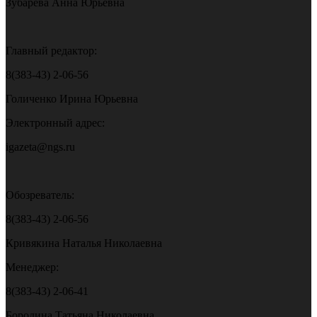
Зубарева Анна Юрьевна
Главный редактор:
8(383-43) 2-06-56
Голиченко Ирина Юрьевна
Электронный адрес:
igazeta@ngs.ru
Обозреватель:
8(383-43) 2-06-56
Кривякина Наталья Николаевна
Менеджер:
8(383-43) 2-06-41
Бородина Татьяна Николаевна