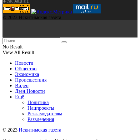
Федерации).
© 2023 Искитимская газета
No Result
View All Result
Новости
Общество
Экономика
Происшествия
Видео
Дзен.Новости
Ещё
Политика
Нацпроекты
Рекламодателям
Развлечения
© 2023
Искитимская газета