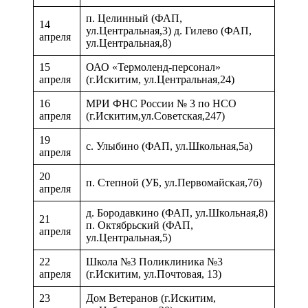
п. Целинный (ФАП,
14
ул.Центральная,3) д. Гилево (ФАП,
апреля
ул.Центральная,8)
15
ОАО «Термоленд-персонал»
апреля
(г.Искитим, ул.Центральная,24)
16
МРИ ФНС России № 3 по НСО
апреля
(г.Искитим,ул.Советская,247)
19
с. Улыбино (ФАП, ул.Школьная,5а)
апреля
20
п. Степной (УБ, ул.Первомайская,7б)
апреля
д. Бородавкино (ФАП, ул.Школьная,8)
21
п. Октябрьский (ФАП,
апреля
ул.Центральная,5)
22
Школа №3 Поликлиника №3
апреля
(г.Искитим, ул.Почтовая, 13)
23
Дом Ветеранов (г.Искитим,