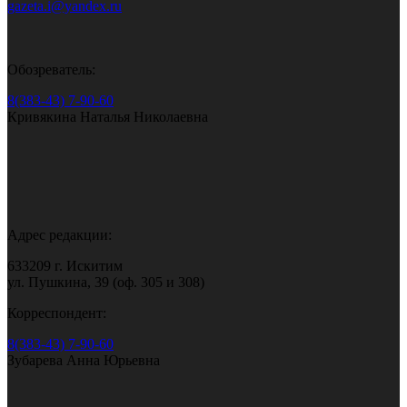
gazeta.i@yandex.ru
Обозреватель:
8(383-43) 7-90-60
Кривякина Наталья Николаевна
Адрес редакции:
633209 г. Искитим
ул. Пушкина, 39 (оф. 305 и 308)
Корреспондент:
8(383-43) 7-90-60
Зубарева Анна Юрьевна