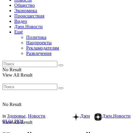
Общество
Экономика
Происшествия
Видео
Дзен.Новости
Ещё
Политика
Нацпроекты
Рекламодателям
Развлечения
No Result
View All Result
No Result
in
Здоровье
,
Новости
Дзен
Дзен.Новости
03.04.2021
View All Result