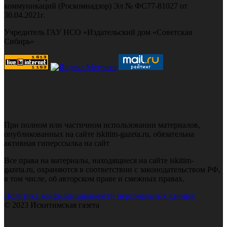
коммуникаций (Роскомнадзор) Эл № ФС77-81027 от
30.04.2021г.
Учредитель ГАУ НСО «Издательский дом «Советская
Сибирь»
При полном или частичном использовании материалов,
опубликованных на сайте iskitim-gazeta.ru, обязательна
активная гиперссылка на сайт
Все права на материалы, находящиеся на сайте iskitim-
gazeta.ru, охраняются в соответствии с законодательством РФ,
в том числе, об авторском праве и смежных правах.
Политика конфиденциальности персональных данных
© 2023 Искитимская газета