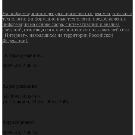
На информационном ресурсе применяются рекомендательные
технологии (информационные технологии предоставления
информации на основе сбора, систематизации и анализа
сведений, относящихся к предпочтениям пользователей сети
«Интернет», находящихся на территории Российской
Федерации).
Телефон редакции:
8(383-43) 2-06-56
Адрес редакции:
633209 г. Искитим
ул. Пушкина, 39 (оф. 305 и 308)
Корреспондент:
8(383-43) 2-06-58