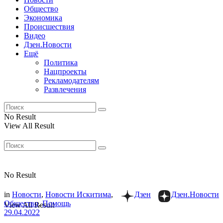
Общество
Экономика
Происшествия
Видео
Дзен.Новости
Ещё
Политика
Нацпроекты
Рекламодателям
Развлечения
No Result
View All Result
No Result
in
Новости
,
Новости Искитима
,
Дзен
Дзен.Новости
Общество
,
Помощь
View All Result
29.04.2022