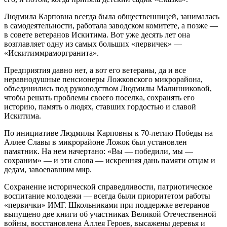
Людмила Карповна всегда была общественницей, занималась
в самодеятельности, работала заводском комитете, а позже —
в совете ветеранов Искитима. Вот уже десять лет она
возглавляет одну из самых больших «первичек» —
«Искитиммраморгранита».
Предприятия давно нет, а вот его ветераны, да и все
неравнодушные пенсионеры Ложковского микрорайона,
объединились под руководством Людмилы Малинниковой,
чтобы решать проблемы своего поселка, сохранять его
историю, память о людях, ставших гордостью и славой
Искитима.
По инициативе Людмилы Карповны к 70-летию Победы на
Аллее Славы в микрорайоне Ложок был установлен
памятник. На нем начертано: «Вы — победили, мы —
сохраним» — и эти слова — искренняя дань памяти отцам и
дедам, завоевавшим мир.
Сохранение исторической справедливости, патриотическое
воспитание молодежи — всегда были приоритетом работы
«первички» ИМГ. Школьниками при поддержке ветеранов
выпущено две книги об участниках Великой Отечественной
войны, восстановлена Аллея Героев, высажены деревья и