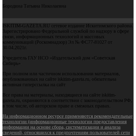
Бородина Татьяна Николаевна
ISKITIM-GAZETA.RU сетевое издание Искитимского района.
Зарегистрировано Федеральной службой по надзору в сфере
связи, информационных технологий и массовых
коммуникаций (Роскомнадзор) Эл № ФС77-81027 от
30.04.2021г.
Учредитель ГАУ НСО «Издательский дом «Советская
Сибирь»
При полном или частичном использовании материалов,
опубликованных на сайте iskitim-gazeta.ru, обязательна
активная гиперссылка на сайт
Все права на материалы, находящиеся на сайте iskitim-
gazeta.ru, охраняются в соответствии с законодательством РФ,
в том числе, об авторском праве и смежных правах.
На информационном ресурсе применяются рекомендательные
технологии (информационные технологии предоставления
информации на основе сбора, систематизации и анализа
сведений, относящихся к предпочтениям пользователей сети