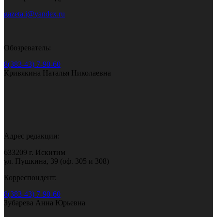
gazeta.i@yandex.ru
Обозреватель:
8(383-43) 7-90-60
Кривякина Наталья Николаевна
Адрес редакции:
633209 г. Искитим
ул. Пушкина, 39 (оф. 305 и 308)
Корреспондент:
8(383-43) 7-90-60
Зубарева Анна Юрьевна