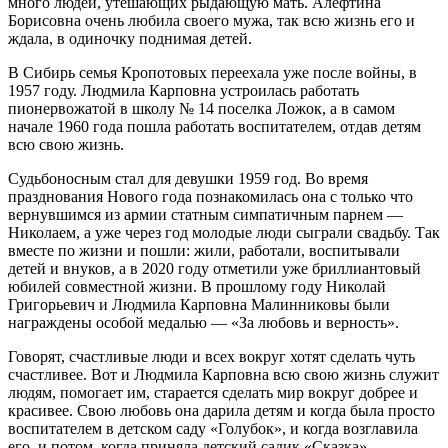
много людей, утешающих рыдающую мать. Алефтина
Борисовна очень любила своего мужа, так всю жизнь его и
ждала, в одиночку поднимая детей.
В Сибирь семья Кропотовых переехала уже после войны, в
1957 году. Людмила Карповна устроилась работать
пионервожатой в школу № 14 поселка Ложок, а в самом
начале 1960 года пошла работать воспитателем, отдав детям
всю свою жизнь.
Судьбоносным стал для девушки 1959 год. Во время
празднования Нового года познакомилась она с только что
вернувшимся из армии статным симпатичным парнем —
Николаем, а уже через год молодые люди сыграли свадьбу. Так
вместе по жизни и пошли: жили, работали, воспитывали
детей и внуков, а в 2020 году отметили уже бриллиантовый
юбилей совместной жизни. В прошлому году Николай
Григорьевич и Людмила Карповна Малинниковы были
награждены особой медалью — «За любовь и верность».
Говорят, счастливые люди и всех вокруг хотят сделать чуть
счастливее. Вот и Людмила Карповна всю свою жизнь служит
людям, помогает им, старается сделать мир вокруг добрее и
красивее. Свою любовь она дарила детям и когда была просто
воспитателем в детском саду «Голубок», и когда возглавила
его, и потом, когда приняла детский садик «Сказка».