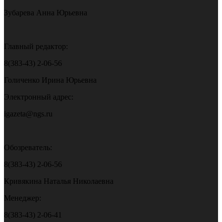
Зубарева Анна Юрьевна
Главный редактор:
8(383-43) 2-06-56
Голиченко Ирина Юрьевна
Электронный адрес:
igazeta@ngs.ru
Обозреватель:
8(383-43) 2-06-56
Кривякина Наталья Николаевна
Менеджер:
8(383-43) 2-06-41