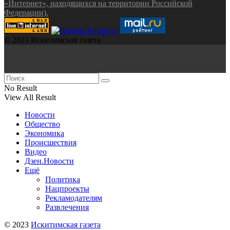
«Интернет», находящихся на территории Российской
Федерации).
© 2023 Искитимская газета
No Result
View All Result
Новости
Общество
Экономика
Происшествия
Видео
Дзен.Новости
Ещё
Политика
Нацпроекты
Рекламодателям
Развлечения
© 2023
Искитимская газета