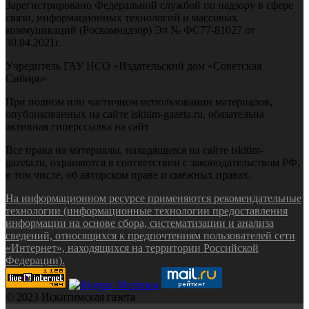
Зарегистрировано Федеральной службой по надзору в сфере
связи, информационных технологий и массовых
коммуникаций (Роскомнадзор) Эл № ФС77-81027 от
30.04.2021г.
Учредитель ГАУ НСО «Издательский дом «Советская
Сибирь»
При полном или частичном использовании материалов,
опубликованных на сайте iskitim-gazeta.ru, обязательна
активная гиперссылка на сайт
Все права на материалы, находящиеся на сайте iskitim-
gazeta.ru, охраняются в соответствии с законодательством РФ,
в том числе, об авторском праве и смежных правах.
На информационном ресурсе применяются рекомендательные
технологии (информационные технологии предоставления
информации на основе сбора, систематизации и анализа
сведений, относящихся к предпочтениям пользователей сети
«Интернет», находящихся на территории Российской
Федерации).
© 2023 Искитимская газета