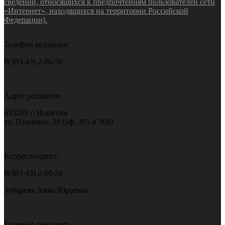
сведений, относящихся к предпочтениям пользователей сети
«Интернет», находящихся на территории Российской
Федерации).
Телефон редакции:
8(383-43) 2-06-56
Адрес редакции:
633209 г. Искитим
ул. Пушкина, 39 (оф. 305 и 308)
Корреспондент:
8(383-43) 2-06-58
Зубарева Анна Юрьевна
Главный редактор: