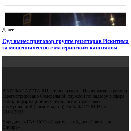
Далее
Суд вынес приговор группе риэлторов Искитима
за мошенничество с материнским капиталом
ISKITIM-GAZETA.RU сетевое издание Искитимского района.
Зарегистрировано Федеральной службой по надзору в сфере
связи, информационных технологий и массовых
коммуникаций (Роскомнадзор) Эл № ФС77-81027 от
30.04.2021г.
Учредитель ГАУ НСО «Издательский дом «Советская
Сибирь»