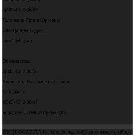
8(383-43) 2-06-56
Голиченко Ирина Юрьевна
Электронный адрес:
igazeta@ngs.ru
Обозреватель:
8(383-43) 2-06-56
Кривякина Наталья Николаевна
Менеджер:
8(383-43) 2-06-41
Бородина Татьяна Николаевна
ISKITIM-GAZETA.RU сетевое издание Искитимского района.