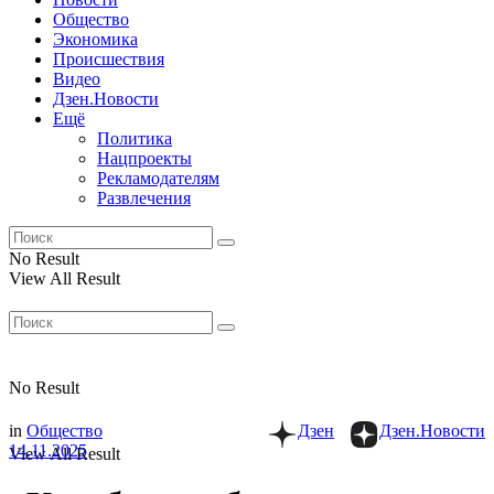
Общество
Экономика
Происшествия
Видео
Дзен.Новости
Ещё
Политика
Нацпроекты
Рекламодателям
Развлечения
No Result
View All Result
No Result
in
Общество
Дзен
Дзен.Новости
14.11.2025
View All Result