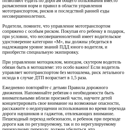
позволяют ездить по дорогам общего пользования вместо
разъяснения норм и правил в области управления
мототранспортом, рисков и последствий ранней езды
несовершеннолетних.
Родители, помните, что управление мототранспортом
сопряжено с особым риском. Покупая его ребенку в подарок,
при условии, что несовершеннолетний имеет водительское
удостоверение категории «М», вы должны убедиться в
надлежащим уровне знаний ПДД юного водителя, и
приобрести специальную экипировку.
При управлении мотоциклом, мопедом, скутером водитель
обязан быть в мотошлеме: это особо важно! Если водитель
управляет мототранспортом без мотошлема, риск летального
исхода в случае ДТП возрастает в 1,5 раза.
Ежедневно повторяйте с детьми Правила дорожного
движения. Напоминайте ребятам о необходимости быть
внимательными вблизи проезжей части, научите детей
концентрировать свое внимание на возможные опасности,
расскажите о недопущении использования во время перехода
дороги наушников и гаджетов, отвлекающих внимание.
Пешеходный переход небезопасен, и ребенок при переходе
дороги как по регулируемому, так и по нерегулируемому
пешеходному переходу, должен убедиться, что