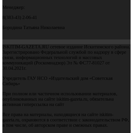
Менеджер:
8(383-43) 2-06-41
Бородина Татьяна Николаевна
ISKITIM-GAZETA.RU сетевое издание Искитимского района.
Зарегистрировано Федеральной службой по надзору в сфере
связи, информационных технологий и массовых
коммуникаций (Роскомнадзор) Эл № ФС77-81027 от
30.04.2021г.
Учредитель ГАУ НСО «Издательский дом «Советская
Сибирь»
При полном или частичном использовании материалов,
опубликованных на сайте iskitim-gazeta.ru, обязательна
активная гиперссылка на сайт
Все права на материалы, находящиеся на сайте iskitim-
gazeta.ru, охраняются в соответствии с законодательством РФ,
в том числе, об авторском праве и смежных правах.