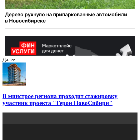
Далее
В минстрое региона проходит стажировку
участник проекта "Герои НовоСибири"