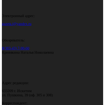
Электронный адрес:
gazeta.i@yandex.ru
Обозреватель:
8(383-43) 7-90-60
Кривякина Наталья Николаевна
Адрес редакции:
633209 г. Искитим
ул. Пушкина, 39 (оф. 305 и 308)
Корреспондент: