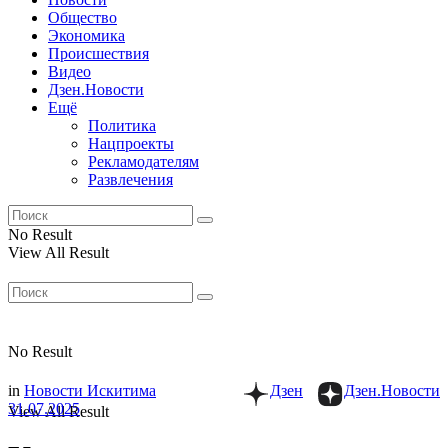
Общество
Экономика
Происшествия
Видео
Дзен.Новости
Ещё
Политика
Нацпроекты
Рекламодателям
Развлечения
No Result
View All Result
No Result
in
Новости Искитима
Дзен
Дзен.Новости
31.07.2025
View All Result