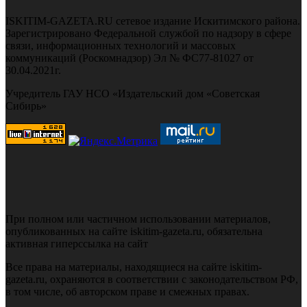
ISKITIM-GAZETA.RU сетевое издание Искитимского района.
Зарегистрировано Федеральной службой по надзору в сфере
связи, информационных технологий и массовых
коммуникаций (Роскомнадзор) Эл № ФС77-81027 от
30.04.2021г.
Учредитель ГАУ НСО «Издательский дом «Советская
Сибирь»
При полном или частичном использовании материалов,
опубликованных на сайте iskitim-gazeta.ru, обязательна
активная гиперссылка на сайт
Все права на материалы, находящиеся на сайте iskitim-
gazeta.ru, охраняются в соответствии с законодательством РФ,
в том числе, об авторском праве и смежных правах.