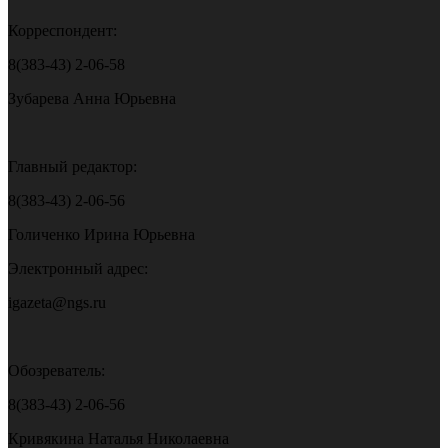
Корреспондент:
8(383-43) 2-06-58
Зубарева Анна Юрьевна
Главный редактор:
8(383-43) 2-06-56
Голиченко Ирина Юрьевна
Электронный адрес:
igazeta@ngs.ru
Обозреватель:
8(383-43) 2-06-56
Кривякина Наталья Николаевна