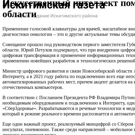
Искусственный интеллект по
области
Применение голосовой клавиатуры для врачей, масштабное вн
диагностики онкологии – эти и другие актуальные темы обсуд
Совещание прошло под руководством первого заместителя Губ
области. Юрий Петухов подчеркнул, что при внедрении цифр
цифровая трансформация и применение информационных технол
применению новейших разработок и технологических решений
Министр цифрового развития и связи Новосибирской области
Интернету, а в 2021 году работа по подключению всех еще н
автоматизированных рабочих мест, причем акцент делается на
отечественных компьютеров.
В соответствии с Посланием Президента РФ Владимира Пути
необходимым оборудованием и подключению к Интернету, одним
«СберЗдоровье». Разрабатываются и речевые технологии в меди
который в режиме реального времени распознается и автоматич
Еще один важный проект, реализуемый минцифрой со Сбером –
инсультах, пневмонии. Также среди направлений – мобильное 
личного посещения врача.