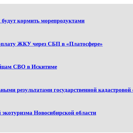
я будут кормить морепродуктами
лату ЖКУ через СБП в «Платосфере»
ойцам СВО в Искитиме
ными результатами государственной кадастровой 
 экотуризма Новосибирской области