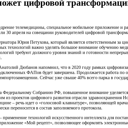
может цифровой трансформац
едрение телемедицины, специальное мобильное приложение и ра
или 30 апреля на совещании руководителей цифровой трансформ
ернатора Юрия Петухова, который является ответственным за 
овых технологий важно уделять большое внимание обучению ме
огий требуют должного уровня знаний и готовности непрерывн
.
 Анатолий Дюбанов напомнил, что в 2020 году рамках цифрови
еподключенных ФАПов будет завершена. Продолжается работа по
 импортозамещении. Сейчас уже свыше 40% всего парка в госуда
на Федеральному Собранию РФ, повышенное внимание уделяетс
 из проектов цифрового развития отрасли здравоохранения Нов
цине – речь идет о «голосовой клавиатуре», позволяющей врача
ески переносится в состав заполняемого протокола.
 применение технологий искусственного интеллекта для постан
приложение «Мой рецепт», позволяющее оформлять электронные 