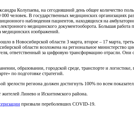
ександра Колупаева, на сегодняшний день общее количество по
 000 человек. В государственных медицинских организациях раз
анционного наблюдения пациентов, находящихся на амбулаторно
электронного медицинского документооборота. Большая работа
а медицинских изображений.
о в Новосибирской области 3 марта, второе – 17 марта, третье 
сибирской области возложена на региональное министерство ци
ителя, ответственный за цифровую трансформацию отрасли. Он
ении, образовании, городской среде, транспорте и логистике, 
рте» по подготовке стратегий.
ой зрелости региона должен достигнуть 100% по всем показателя
 жителей Линево и Искитимского района.
серизации
призвали переболевших COVID-19.