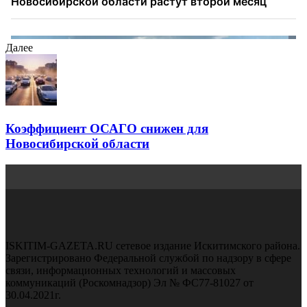
Далее
Коэффициент ОСАГО снижен для
Новосибирской области
ISKITIM-GAZETA.RU сетевое издание Искитимского района.
Зарегистрировано Федеральной службой по надзору в сфере
связи, информационных технологий и массовых
коммуникаций (Роскомнадзор) Эл № ФС77-81027 от
30.04.2021г.