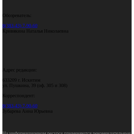
Обозреватель:
8(383-43) 7-90-60
Кривякина Наталья Николаевна
Адрес редакции:
633209 г. Искитим
ул. Пушкина, 39 (оф. 305 и 308)
Корреспондент:
8(383-43) 7-90-60
Зубарева Анна Юрьевна
На информационном ресурсе применяются рекомендательные