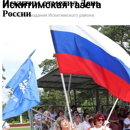
Искитим отметил День
России