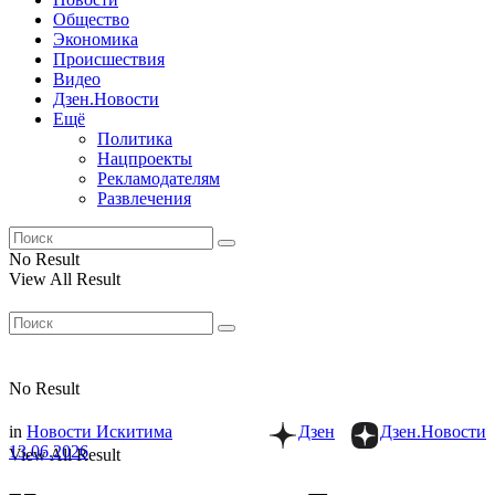
Общество
Экономика
Происшествия
Видео
Дзен.Новости
Ещё
Политика
Нацпроекты
Рекламодателям
Развлечения
No Result
View All Result
No Result
in
Новости Искитима
Дзен
Дзен.Новости
13.06.2026
View All Result