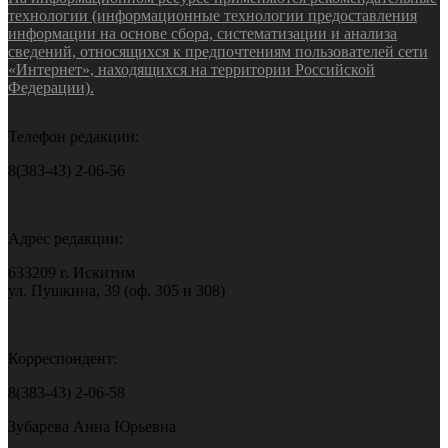
технологии (информационные технологии предоставления
информации на основе сбора, систематизации и анализа
сведений, относящихся к предпочтениям пользователей сети
«Интернет», находящихся на территории Российской
Федерации).
Телефон редакции:
8(383-43) 2-06-56
Адрес редакции:
633209 г. Искитим
ул. Пушкина, 39 (оф. 305 и 308)
Корреспондент:
8(383-43) 2-06-58
Зубарева Анна Юрьевна