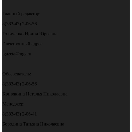
Главный редактор:
8(383-43) 2-06-56
Голиченко Ирина Юрьевна
Электронный адрес:
igazeta@ngs.ru
Обозреватель:
8(383-43) 2-06-56
Кривякина Наталья Николаевна
Менеджер:
8(383-43) 2-06-41
Бородина Татьяна Николаевна