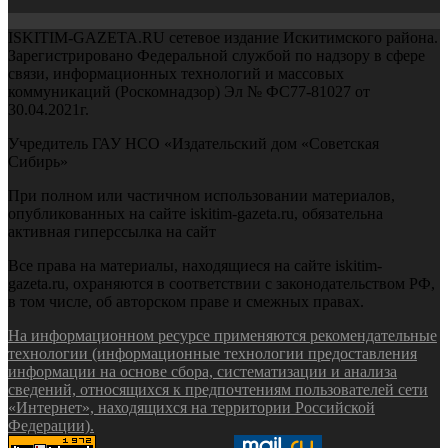
ISKITIM-GAZETA.RU сетевое издание Искитимского района.
Зарегистрировано Федеральной службой по надзору в сфере
связи, информационных технологий и массовых
коммуникаций (Роскомнадзор) Эл № ФС77-81027 от
30.04.2021г.
Учредитель ГАУ НСО «Издательский дом «Советская
Сибирь»
При полном или частичном использовании материалов,
опубликованных на сайте iskitim-gazeta.ru, обязательна
активная гиперссылка на сайт
Все права на материалы, находящиеся на сайте iskitim-
gazeta.ru, охраняются в соответствии с законодательством РФ,
в том числе, об авторском праве и смежных правах.
На информационном ресурсе применяются рекомендательные
технологии (информационные технологии предоставления
информации на основе сбора, систематизации и анализа
сведений, относящихся к предпочтениям пользователей сети
«Интернет», находящихся на территории Российской
Федерации).