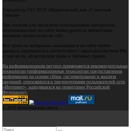
Учредитель ГАУ НСО «Издательский дом «Советская
Сибирь»
При полном или частичном использовании материалов,
опубликованных на сайте iskitim-gazeta.ru, обязательна
активная гиперссылка на сайт
Все права на материалы, находящиеся на сайте iskitim-
gazeta.ru, охраняются в соответствии с законодательством РФ,
в том числе, об авторском праве и смежных правах.
На информационном ресурсе применяются рекомендательные
технологии (информационные технологии предоставления
информации на основе сбора, систематизации и анализа
сведений, относящихся к предпочтениям пользователей сети
«Интернет», находящихся на территории Российской
Федерации).
© 2023 Искитимская газета