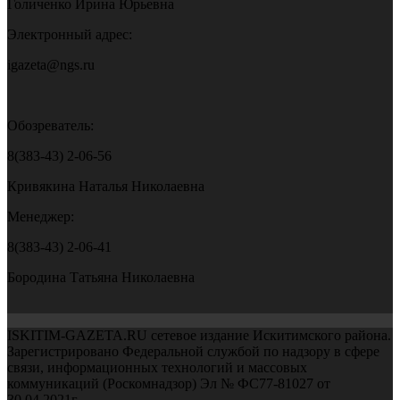
Голиченко Ирина Юрьевна
Электронный адрес:
igazeta@ngs.ru
Обозреватель:
8(383-43) 2-06-56
Кривякина Наталья Николаевна
Менеджер:
8(383-43) 2-06-41
Бородина Татьяна Николаевна
ISKITIM-GAZETA.RU сетевое издание Искитимского района.
Зарегистрировано Федеральной службой по надзору в сфере
связи, информационных технологий и массовых
коммуникаций (Роскомнадзор) Эл № ФС77-81027 от
30.04.2021г.