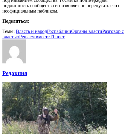
под названием сообщества. Госметка подтверждает
подлинность сообщества и позволяет не перепутать его с
неофициальным пабликом.
Поделиться:
Темы:
Власть и народ
Госпаблики
Органы власти
Разговор с
властью
Решаем вместе
ТГпост
Редакция