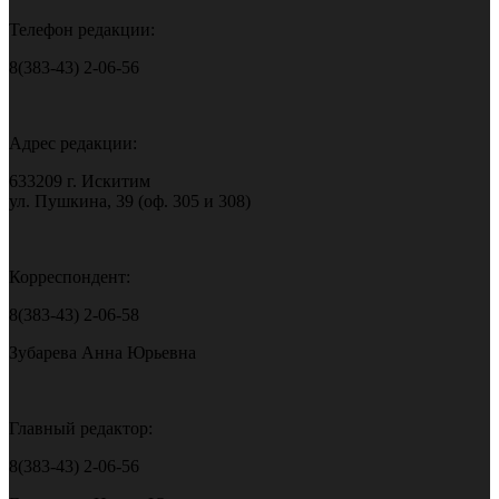
Телефон редакции:
8(383-43) 2-06-56
Адрес редакции:
633209 г. Искитим
ул. Пушкина, 39 (оф. 305 и 308)
Корреспондент:
8(383-43) 2-06-58
Зубарева Анна Юрьевна
Главный редактор:
8(383-43) 2-06-56