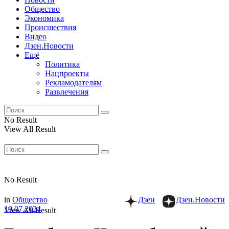
Общество
Экономика
Происшествия
Видео
Дзен.Новости
Ещё
Политика
Нацпроекты
Рекламодателям
Развлечения
No Result
View All Result
No Result
in
Общество
Дзен
Дзен.Новости
19.07.2024
View All Result