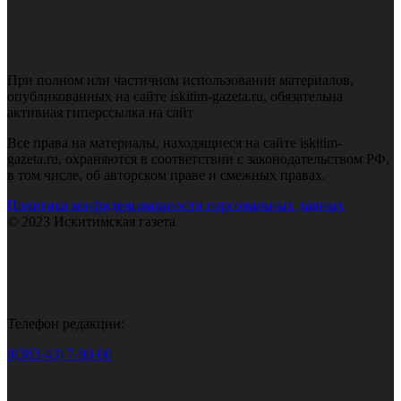
При полном или частичном использовании материалов,
опубликованных на сайте iskitim-gazeta.ru, обязательна
активная гиперссылка на сайт
Все права на материалы, находящиеся на сайте iskitim-
gazeta.ru, охраняются в соответствии с законодательством РФ,
в том числе, об авторском праве и смежных правах.
Политика конфиденциальности персональных данных
© 2023 Искитимская газета
Телефон редакции:
8(383-43) 7-90-60