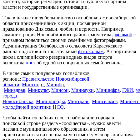
контент, который регулярно готовят и публикуют органы
власти и государственные организации.
Так, в начале июля большинство госпабликов Новосибирской
области присоединились к акции, посвященной
празднованию Дня семьи, любви и верности. Например,
администрация Новосибирского района запустила
флешмоб
с
призывом поделиться своими семейными фотографиями.
Администрация Октябрьского сельсовета Карасукского
района подготовила трогательный
фотоколлаж
. А спортивная
школа олимпийского резерва водных видов спорта
выложила
пост
об одной из спортивных семей региона.
В числе самых популярных госпабликов
региона:
Правительство Новосибирской
области
,
Минспорт
,
Минобр
,
Минздрав
,
Минкульт
,
Минсоц
,
Миннауки
,
Минцифра
,
ГЖИ
,
м
города
Новосибирска
,
Минприроды
,
Минтранс
,
Минсельхоз
,
Минрегп
молодёжной политики НСО
.
Чтобы найти госпаблик своего района или города в
поисковой строке раздела «сообщества», нужно ввести
название муниципального образования, а затем
ориентироваться на специальную отметку «Госорганизация»