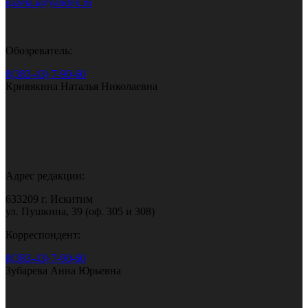
gazeta.i@yandex.ru
Обозреватель:
8(383-43) 7-90-60
Кривякина Наталья Николаевна
Адрес редакции:
633209 г. Искитим
ул. Пушкина, 39 (оф. 305 и 308)
Корреспондент:
8(383-43) 7-90-60
Зубарева Анна Юрьевна