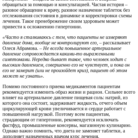
обращаться за помощью и консультацией. Частая история –
разовое обращение к врачу, разовое назначение таблеток без
отслеживания состояния в динамике и корректировки схемы
лечения. Такое пренебрежение своим здоровьем может
привести к осложнению гипертонии.
«Часто я сталкиваюсь с тем, что пациенты не измеряют
давление дома, вообще не контролируют его,
– рассказывает
Олеся Абрамова.
– Не всегда повышенное артериальное
давление сопровождается какими-то выраженными
симптомами. Нередко бывает такое, что человек ходит с
высоким давлением, совершенно его не чувствует, и пока он
его не замерит (или не произойдет криз), пациент об этом
может не узнать».
Помимо постоянного приема медикаментов пациентам
рекомендуется изменить образ жизни и рацион. Сильнее всего
влияет на артериальное давление пищевая соль: натрий, из
которого она состоит, задерживает жидкость, отчего объем
циркулирующей крови увеличивается и сердце работает с
повышенной нагрузкой. Поэтому всем пациентам,
страдающим от гипертонии, рекомендуется исключать
фастфуд, промышленные консервы, магазинную кулинарию.
Однако важно помнить, что диета не заменяет таблетки, а
дополняет назначенных врачом курс лечения.