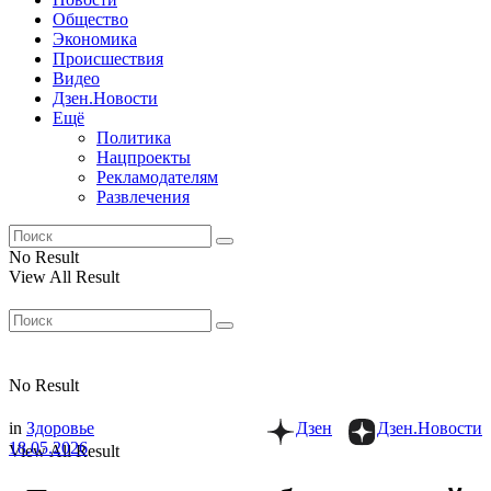
Общество
Экономика
Происшествия
Видео
Дзен.Новости
Ещё
Политика
Нацпроекты
Рекламодателям
Развлечения
No Result
View All Result
No Result
in
Здоровье
Дзен
Дзен.Новости
18.05.2026
View All Result