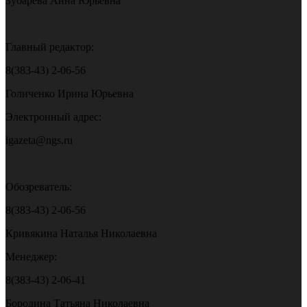
Зубарева Анна Юрьевна
Главный редактор:
8(383-43) 2-06-56
Голиченко Ирина Юрьевна
Электронный адрес:
igazeta@ngs.ru
Обозреватель:
8(383-43) 2-06-56
Кривякина Наталья Николаевна
Менеджер:
8(383-43) 2-06-41
Бородина Татьяна Николаевна