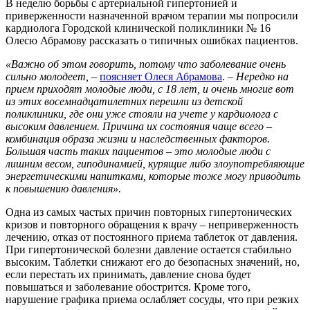
В неделю борьбы с артериальной гипертонией и
приверженности назначенной врачом терапии мы попросили
кардиолога Городской клинической поликлиники № 16
Олесю Абрамову рассказать о типичных ошибках пациентов.
«Важно об этом говорить, потому что заболевание очень
сильно молодеет,
–
поясняет Олеся Абрамова
.
– Нередко на
прием приходят молодые люди, с 18 лет, и очень многие вот
из этих восемнадцатилетних перешли из детской
поликлиники, где они уже стояли на учете у кардиолога с
высоким давлением. Причина их состояния чаще всего –
комбинация образа жизни и наследственных факторов.
Большая часть таких пациентов – это молодые люди с
лишним весом, гиподинамией, курящие либо злоупотребляющие
энергетическими напитками, которые тоже могу приводить
к повышению давления».
Одна из самых частых причин повторных гипертонических
кризов и повторного обращения к врачу – неприверженность
лечению, отказ от постоянного приема таблеток от давления.
При гипертонической болезни давление остается стабильно
высоким. Таблетки снижают его до безопасных значений, но,
если перестать их принимать, давление снова будет
повышаться и заболевание обострится. Кроме того,
нарушение графика приема ослабляет сосуды, что при резких