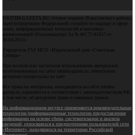
ISKITIM-GAZETA.RU сетевое издание Искитимского района.
Зарегистрировано Федеральной службой по надзору в сфере
связи, информационных технологий и массовых
коммуникаций (Роскомнадзор) Эл № ФС77-81027 от
30.04.2021г.
Учредитель ГАУ НСО «Издательский дом «Советская
Сибирь»
При полном или частичном использовании материалов,
опубликованных на сайте iskitim-gazeta.ru, обязательна
активная гиперссылка на сайт
Все права на материалы, находящиеся на сайте iskitim-
gazeta.ru, охраняются в соответствии с законодательством РФ,
в том числе, об авторском праве и смежных правах.
На информационном ресурсе применяются рекомендательные
технологии (информационные технологии предоставления
информации на основе сбора, систематизации и анализа
сведений, относящихся к предпочтениям пользователей сети
«Интернет», находящихся на территории Российской
Федерации).