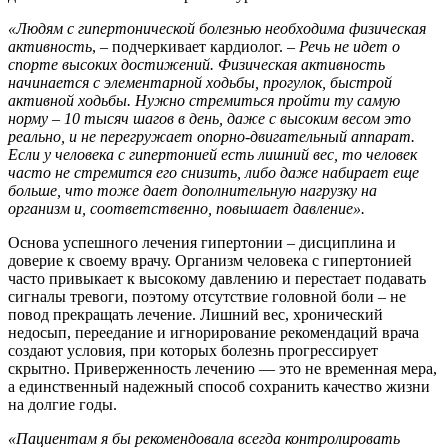
«Людям с гипертонической болезнью необходима физическая
активность
, – подчеркивает кардиолог. –
Речь не идет о
спорте высоких достижений. Физическая активность
начинается с элементарной ходьбы, прогулок, быстрой
активной ходьбы. Нужно стремиться пройти ту самую
норму – 10 тысяч шагов в день, даже с высоким весом это
реально, и не перегружает опорно-двигательный аппарат.
Если у человека с гипертонией есть лишний вес, то человек
часто не стремится его снизить, либо даже набирает еще
больше, что тоже дает дополнительную нагрузку на
организм и, соответственно, повышает давление».
Основа успешного лечения гипертонии – дисциплина и
доверие к своему врачу. Организм человека с гипертонией
часто привыкает к высокому давлению и перестает подавать
сигналы тревоги, поэтому отсутствие головной боли – не
повод прекращать лечение. Лишний вес, хронический
недосып, переедание и игнорирование рекомендаций врача
создают условия, при которых болезнь прогрессирует
скрытно. Приверженность лечению — это не временная мера,
а единственный надежный способ сохранить качество жизни
на долгие годы.
«Пациентам я бы рекомендовала всегда контролировать