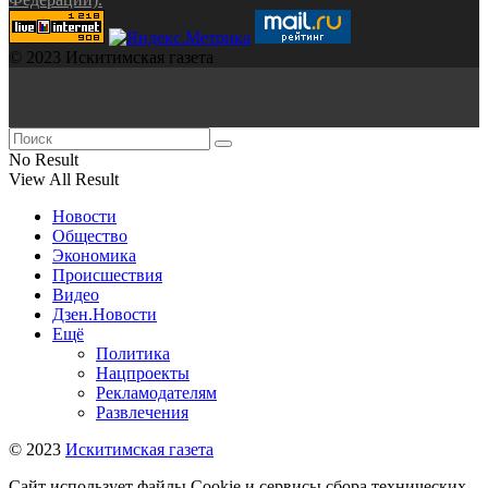
© 2023 Искитимская газета
No Result
View All Result
Новости
Общество
Экономика
Происшествия
Видео
Дзен.Новости
Ещё
Политика
Нацпроекты
Рекламодателям
Развлечения
© 2023
Искитимская газета
Сайт использует файлы Cookie и сервисы сбора технических