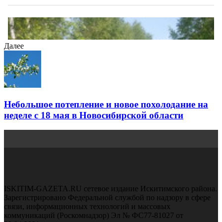
Далее
Небольшое потепление и новое похолодание на
неделе с 18 мая в Новосибирской области
ISKITIM-GAZETA.RU сетевое издание Искитимского района.
Зарегистрировано Федеральной службой по надзору в сфере
связи, информационных технологий и массовых
коммуникаций (Роскомнадзор) Эл № ФС77-81027 от