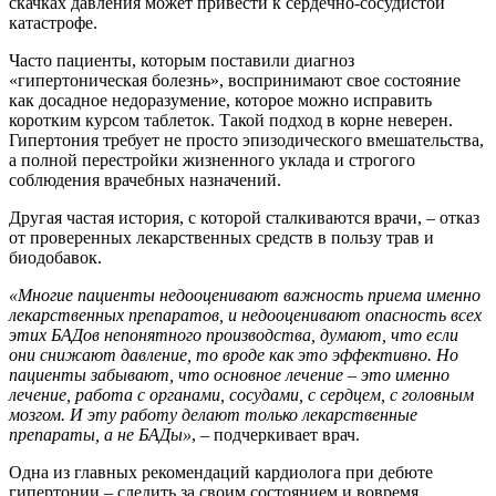
скачках давления может привести к сердечно-сосудистой
катастрофе.
Часто пациенты, которым поставили диагноз
«гипертоническая болезнь», воспринимают свое состояние
как досадное недоразумение, которое можно исправить
коротким курсом таблеток. Такой подход в корне неверен.
Гипертония требует не просто эпизодического вмешательства,
а полной перестройки жизненного уклада и строгого
соблюдения врачебных назначений.
Другая частая история, с которой сталкиваются врачи, – отказ
от проверенных лекарственных средств в пользу трав и
биодобавок.
«Многие пациенты недооценивают важность приема именно
лекарственных препаратов, и недооценивают опасность всех
этих БАДов непонятного производства, думают, что если
они снижают давление, то вроде как это эффективно. Но
пациенты забывают, что основное лечение – это именно
лечение, работа с органами, сосудами, с сердцем, с головным
мозгом. И эту работу делают только лекарственные
препараты, а не БАДы»
, – подчеркивает врач.
Одна из главных рекомендаций кардиолога при дебюте
гипертонии – следить за своим состоянием и вовремя