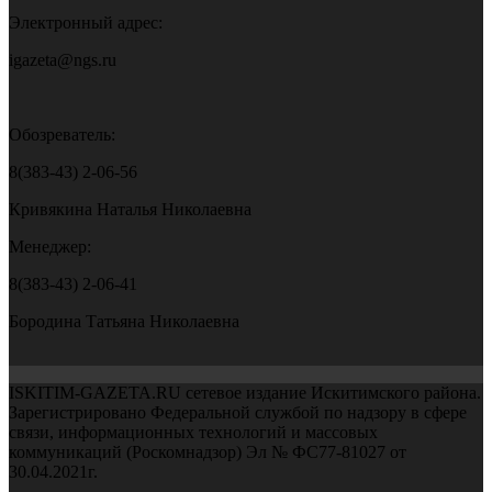
Электронный адрес:
igazeta@ngs.ru
Обозреватель:
8(383-43) 2-06-56
Кривякина Наталья Николаевна
Менеджер:
8(383-43) 2-06-41
Бородина Татьяна Николаевна
ISKITIM-GAZETA.RU сетевое издание Искитимского района.
Зарегистрировано Федеральной службой по надзору в сфере
связи, информационных технологий и массовых
коммуникаций (Роскомнадзор) Эл № ФС77-81027 от
30.04.2021г.