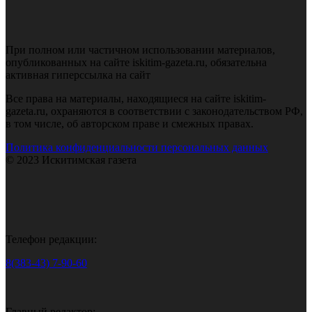
При полном или частичном использовании материалов,
опубликованных на сайте iskitim-gazeta.ru, обязательна
активная гиперссылка на сайт
Все права на материалы, находящиеся на сайте iskitim-
gazeta.ru, охраняются в соответствии с законодательством РФ,
в том числе, об авторском праве и смежных правах.
Политика конфиденциальности персональных данных
© 2023 Искитимская газета
Телефон редакции:
8(383-43) 7-90-60
Главный редактор: