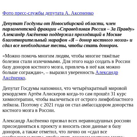
Фото пресс-службы депутата А. Аксененко
Депутат Госдумы от Новосибирской области,
член
парламентской фракции «Справедливая Россия – За Правду»
Александр Аксёненко поддержал проходящий в Москве
благотворительный марафон «Я – донор костного мозга» и
сдал все необходимые тесты, чтобы стать донором.
«Можно помочь многим людям, чтобы многие тяжёлые
болезни стали излечимыми. Для этого надо создать в России
базу доноров костного мозга, привлечь в неё как можно
больше сограждан», – выразил уверенность
Александр
Аксёненко
.
Депутат Госдумы напомнил, что четырёхкратный мировой
рекордсмен Артём Алискеров когда-то сам прошёл 31 курс
химиотерапии, чтобы вылечиться от острого лимфобластного
лейкоза. Поэтому с 2021 года он стал амбассадором донорства
костного мозга в России.
Александр Аксёненко призвал всех неравнодушных россиян
присоединяться к проекту и вносить свои данные в базу
доноров, а также отметил, что лично он «сдал все