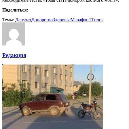
необходимые тесты, чтобы стать донором костного мозга».
Поделиться:
Темы:
Депутат
Донорство
Здоровье
Марафон
ТГпост
Редакция