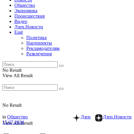
Общество
Экономика
Происшествия
Видео
Дзен.Новости
Ещё
Политика
Нацпроекты
Рекламодателям
Развлечения
No Result
View All Result
No Result
in
Общество
Дзен
Дзен.Новости
15.07.2024
View All Result