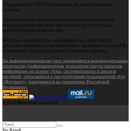
Учредитель ГАУ НСО «Издательский дом «Советская
Сибирь»
При полном или частичном использовании материалов,
опубликованных на сайте iskitim-gazeta.ru, обязательна
активная гиперссылка на сайт
Все права на материалы, находящиеся на сайте iskitim-
gazeta.ru, охраняются в соответствии с законодательством РФ,
в том числе, об авторском праве и смежных правах.
На информационном ресурсе применяются рекомендательные
технологии (информационные технологии предоставления
информации на основе сбора, систематизации и анализа
сведений, относящихся к предпочтениям пользователей сети
«Интернет», находящихся на территории Российской
Федерации).
© 2023 Искитимская газета
No Result