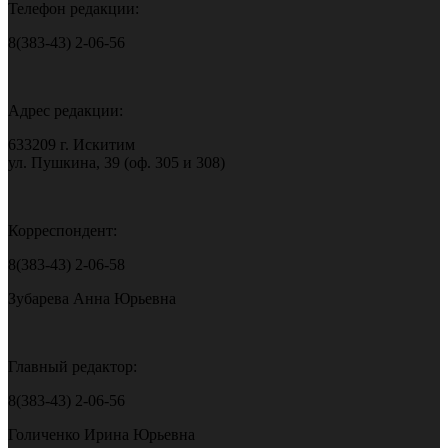
Телефон редакции:
8(383-43) 2-06-56
Адрес редакции:
633209 г. Искитим
ул. Пушкина, 39 (оф. 305 и 308)
Корреспондент:
8(383-43) 2-06-58
Зубарева Анна Юрьевна
Главный редактор:
8(383-43) 2-06-56
Голиченко Ирина Юрьевна