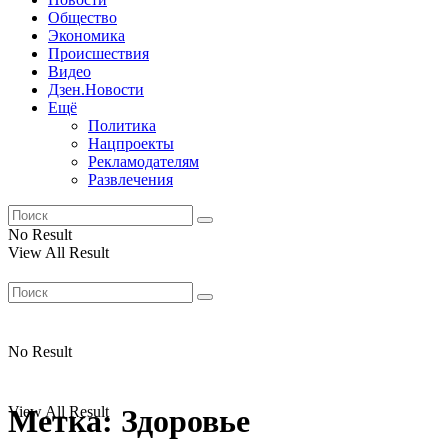
Общество
Экономика
Происшествия
Видео
Дзен.Новости
Ещё
Политика
Нацпроекты
Рекламодателям
Развлечения
No Result
View All Result
No Result
View All Result
Метка:
Здоровье