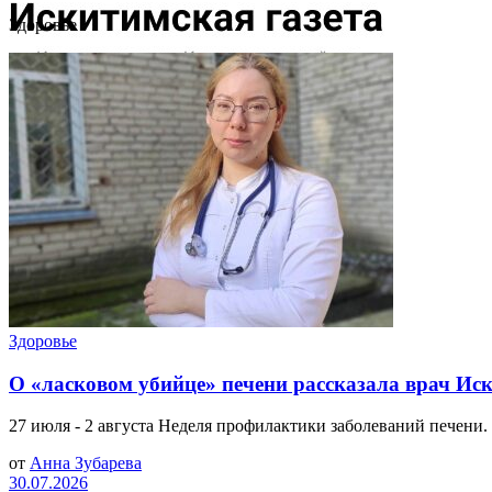
Здоровье
Здоровье
О «ласковом убийце» печени рассказала врач И
27 июля - 2 августа Неделя профилактики заболеваний печени. 
от
Анна Зубарева
30.07.2026