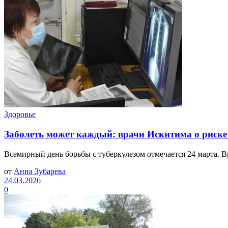
Здоровье
Заболеть может каждый: врачи Искитима о риске
Всемирный день борьбы с туберкулезом отмечается 24 марта. В
от
Анна Зубарева
24.03.2026
0