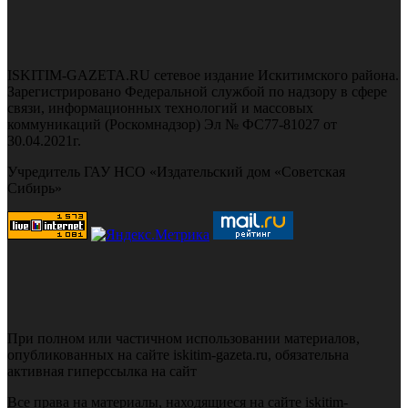
ISKITIM-GAZETA.RU сетевое издание Искитимского района.
Зарегистрировано Федеральной службой по надзору в сфере
связи, информационных технологий и массовых
коммуникаций (Роскомнадзор) Эл № ФС77-81027 от
30.04.2021г.
Учредитель ГАУ НСО «Издательский дом «Советская
Сибирь»
При полном или частичном использовании материалов,
опубликованных на сайте iskitim-gazeta.ru, обязательна
активная гиперссылка на сайт
Все права на материалы, находящиеся на сайте iskitim-