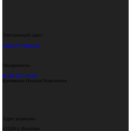
Электронный адрес:
gazeta.i@yandex.ru
Обозреватель:
8(383-43) 7-90-60
Кривякина Наталья Николаевна
Адрес редакции:
633209 г. Искитим