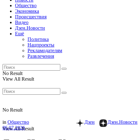
Общество
Экономика
Происшествия
Видео
Дзен.Новости
Ещё
Политика
Нацпроекты
Рекламодателям
Развлечения
No Result
View All Result
No Result
in
Общество
Дзен
Дзен.Новости
06.07.2026
View All Result