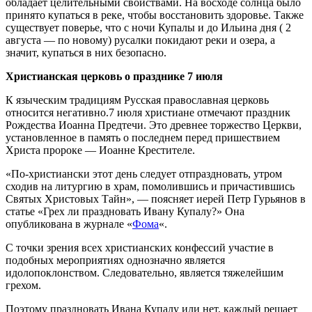
обладает целительными свойствами. На восходе солнца было
принято купаться в реке, чтобы восстановить здоровье. Также
существует поверье, что с ночи Купалы и до Ильина дня ( 2
августа — по новому) русалки покидают реки и озера, а
значит, купаться в них безопасно.
Христианская церковь о празднике 7 июля
К языческим традициям Русская православная церковь
относится негативно.7 июля христиане отмечают праздник
Рождества Иоанна Предтечи. Это древнее торжество Церкви,
установленное в память о последнем перед пришествием
Христа пророке — Иоанне Крестителе.
«По-христиански этот день следует отпраздновать, утром
сходив на литургию в храм, помолившись и причастившись
Святых Христовых Тайн», — поясняет иерей Петр Гурьянов в
статье «Грех ли праздновать Ивану Купалу?» Она
опубликована в журнале «
Фома
«.
С точки зрения всех христианских конфессий участие в
подобных мероприятиях однозначно является
идолопоклонством. Следовательно, является тяжелейшим
грехом.
Поэтому праздновать Ивана Купалу или нет, каждый решает