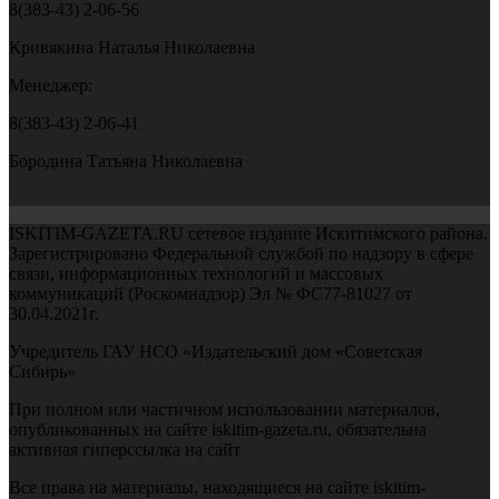
8(383-43) 2-06-56
Кривякина Наталья Николаевна
Менеджер:
8(383-43) 2-06-41
Бородина Татьяна Николаевна
ISKITIM-GAZETA.RU сетевое издание Искитимского района.
Зарегистрировано Федеральной службой по надзору в сфере
связи, информационных технологий и массовых
коммуникаций (Роскомнадзор) Эл № ФС77-81027 от
30.04.2021г.
Учредитель ГАУ НСО «Издательский дом «Советская
Сибирь»
При полном или частичном использовании материалов,
опубликованных на сайте iskitim-gazeta.ru, обязательна
активная гиперссылка на сайт
Все права на материалы, находящиеся на сайте iskitim-