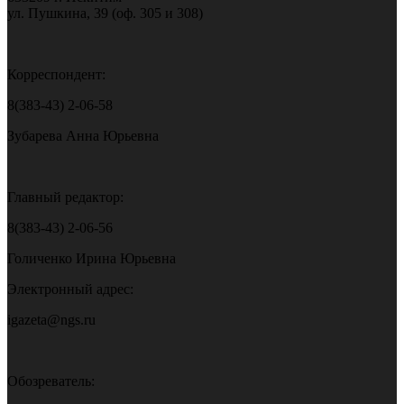
ул. Пушкина, 39 (оф. 305 и 308)
Корреспондент:
8(383-43) 2-06-58
Зубарева Анна Юрьевна
Главный редактор:
8(383-43) 2-06-56
Голиченко Ирина Юрьевна
Электронный адрес:
igazeta@ngs.ru
Обозреватель: