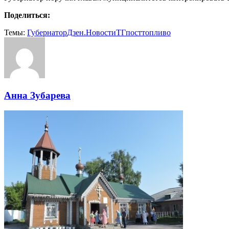
Поделиться:
Темы:
Губернатор
Дзен.Новости
ТГпост
топливо
Анна Зубарева