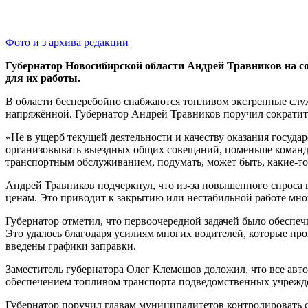
Фото и з архива редакции
Губернатор Новосибирской области Андрей Травников на со
для их работы.
В области бесперебойно снабжаются топливом экстренные служ
напряжённой. Губернатор Андрей Травников поручил сократить
«Не в ущерб текущей деятельности и качеству оказания госуда
организовывать выездных общих совещаний, поменьше команди
транспортным обслуживанием, подумать, может быть, какие-то 
Андрей Травников подчеркнул, что из-за повышенного спроса 
ценам. Это приводит к закрытию или нестабильной работе мн
Губернатор отметил, что первоочередной задачей было обеспеч
Это удалось благодаря усилиям многих водителей, которые пр
введены графики заправки.
Заместитель губернатора Олег Клемешов доложил, что все авт
обеспечением топливом транспорта подведомственных учрежд
Губернатор поручил главам муниципалитетов контролировать 