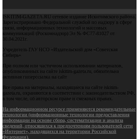
ISKITIM-GAZETA.RU сетевое издание Искитимского района.
Зарегистрировано Федеральной службой по надзору в сфере
связи, информационных технологий и массовых
коммуникаций (Роскомнадзор) Эл № ФС77-81027 от
30.04.2021г.
Учредитель ГАУ НСО «Издательский дом «Советская
Сибирь»
При полном или частичном использовании материалов,
опубликованных на сайте iskitim-gazeta.ru, обязательна
активная гиперссылка на сайт
Все права на материалы, находящиеся на сайте iskitim-
gazeta.ru, охраняются в соответствии с законодательством РФ,
в том числе, об авторском праве и смежных правах.
На информационном ресурсе применяются рекомендательные
технологии (информационные технологии предоставления
информации на основе сбора, систематизации и анализа
сведений, относящихся к предпочтениям пользователей сети
«Интернет», находящихся на территории Российской
Федерации).