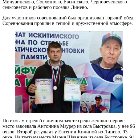
Мичуринского, Совхозного, Евсинского, Чернореченского
сельсоветов и рабочего поселка Линево.
Для участников соревнований был организован горячий обед.
Соревнования прошли в теплой и дружественной атмосфере.
По итогам стрельб в личном зачете среди женщин перове
место завоевала Антонина Маурер из села Быстровка, у нее 96
очков. Второй результат у Евгении Килиной из Линево, 93
очка. На третьем месте Мария Шавнина из села Быстровка, 91