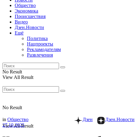
Общество
Экономика
Происшествия
Видео
Дзен.Новости
Ещё
Политика
Нацпроекты
Рекламодателям
Развлечения
No Result
View All Result
No Result
in
Общество
Дзен
Дзен.Новости
27.10.2025
View All Result