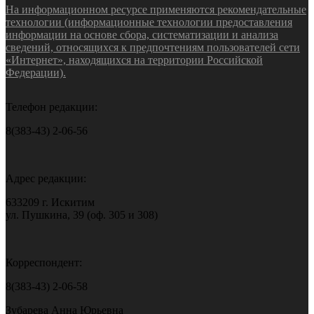
На информационном ресурсе применяются рекомендательные
технологии (информационные технологии предоставления
информации на основе сбора, систематизации и анализа
сведений, относящихся к предпочтениям пользователей сети
«Интернет», находящихся на территории Российской
Федерации).
Телефон редакции:
8(383-43) 2-06-56
Адрес редакции:
633209 г. Искитим
ул. Пушкина, 39 (оф. 305 и 308)
Корреспондент:
8(383-43) 2-06-58
Зубарева Анна Юрьевна