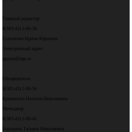
Главный редактор:
8(383-43) 2-06-56
Голиченко Ирина Юрьевна
Электронный адрес:
igazeta@ngs.ru
Обозреватель:
8(383-43) 2-06-56
Кривякина Наталья Николаевна
Менеджер:
8(383-43) 2-06-41
Бородина Татьяна Николаевна