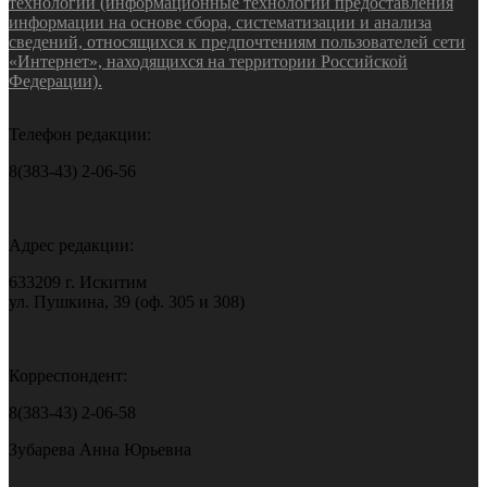
технологии (информационные технологии предоставления
информации на основе сбора, систематизации и анализа
сведений, относящихся к предпочтениям пользователей сети
«Интернет», находящихся на территории Российской
Федерации).
Телефон редакции:
8(383-43) 2-06-56
Адрес редакции:
633209 г. Искитим
ул. Пушкина, 39 (оф. 305 и 308)
Корреспондент:
8(383-43) 2-06-58
Зубарева Анна Юрьевна