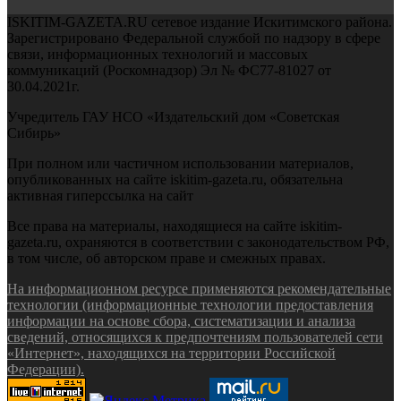
ISKITIM-GAZETA.RU сетевое издание Искитимского района.
Зарегистрировано Федеральной службой по надзору в сфере
связи, информационных технологий и массовых
коммуникаций (Роскомнадзор) Эл № ФС77-81027 от
30.04.2021г.
Учредитель ГАУ НСО «Издательский дом «Советская
Сибирь»
При полном или частичном использовании материалов,
опубликованных на сайте iskitim-gazeta.ru, обязательна
активная гиперссылка на сайт
Все права на материалы, находящиеся на сайте iskitim-
gazeta.ru, охраняются в соответствии с законодательством РФ,
в том числе, об авторском праве и смежных правах.
На информационном ресурсе применяются рекомендательные
технологии (информационные технологии предоставления
информации на основе сбора, систематизации и анализа
сведений, относящихся к предпочтениям пользователей сети
«Интернет», находящихся на территории Российской
Федерации).