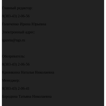
Главный редактор:
8(383-43) 2-06-56
Голиченко Ирина Юрьевна
Электронный адрес:
igazeta@ngs.ru
Обозреватель:
8(383-43) 2-06-56
Кривякина Наталья Николаевна
Менеджер:
8(383-43) 2-06-41
Бородина Татьяна Николаевна