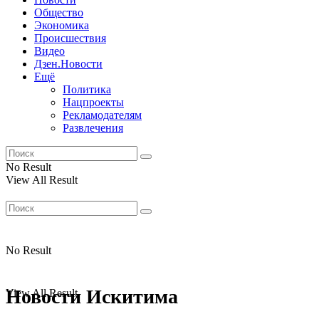
Общество
Экономика
Происшествия
Видео
Дзен.Новости
Ещё
Политика
Нацпроекты
Рекламодателям
Развлечения
No Result
View All Result
No Result
Новости Искитима
View All Result