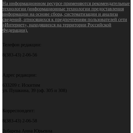
На информационном ресурсе применяются рекомендательные
технологии (информационные технологии предоставления
информации на основе сбора, систематизации и анализа
сведений, относящихся к предпочтениям пользователей сети
«Интернет», находящихся на территории Российской
Федерации).
Телефон редакции:
8(383-43) 2-06-56
Адрес редакции:
633209 г. Искитим
ул. Пушкина, 39 (оф. 305 и 308)
Корреспондент:
8(383-43) 2-06-58
Зубарева Анна Юрьевна