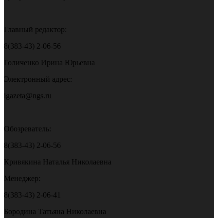
Главный редактор:
8(383-43) 2-06-56
Голиченко Ирина Юрьевна
Электронный адрес:
igazeta@ngs.ru
Обозреватель:
8(383-43) 2-06-56
Кривякина Наталья Николаевна
Менеджер:
8(383-43) 2-06-41
Бородина Татьяна Николаевна