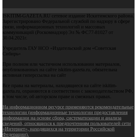
ISKITIM-GAZETA.RU сетевое издание Искитимского района.
Зарегистрировано Федеральной службой по надзору в сфере
связи, информационных технологий и массовых
коммуникаций (Роскомнадзор) Эл № ФС77-81027 от
30.04.2021г.
Учредитель ГАУ НСО «Издательский дом «Советская
Сибирь»
При полном или частичном использовании материалов,
опубликованных на сайте iskitim-gazeta.ru, обязательна
активная гиперссылка на сайт
Все права на материалы, находящиеся на сайте iskitim-
gazeta.ru, охраняются в соответствии с законодательством РФ,
в том числе, об авторском праве и смежных правах.
На информационном ресурсе применяются рекомендательные
технологии (информационные технологии предоставления
информации на основе сбора, систематизации и анализа
сведений, относящихся к предпочтениям пользователей сети
«Интернет», находящихся на территории Российской
Федерации).