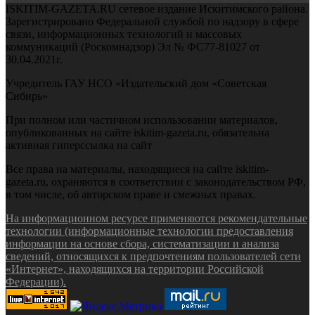
ISKITIM-GAZETA.RU сетевое издание Искитимского района.
Зарегистрировано Федеральной службой по надзору в сфере
связи, информационных технологий и массовых
коммуникаций (Роскомнадзор) Эл № ФС77-81027 от
30.04.2021г.
Учредитель ГАУ НСО «Издательский дом «Советская
Сибирь»
При полном или частичном использовании материалов,
опубликованных на сайте iskitim-gazeta.ru, обязательна
активная гиперссылка на сайт
Все права на материалы, находящиеся на сайте iskitim-
gazeta.ru, охраняются в соответствии с законодательством РФ,
в том числе, об авторском праве и смежных правах.
На информационном ресурсе применяются рекомендательные
технологии (информационные технологии предоставления
информации на основе сбора, систематизации и анализа
сведений, относящихся к предпочтениям пользователей сети
«Интернет», находящихся на территории Российской
Федерации).