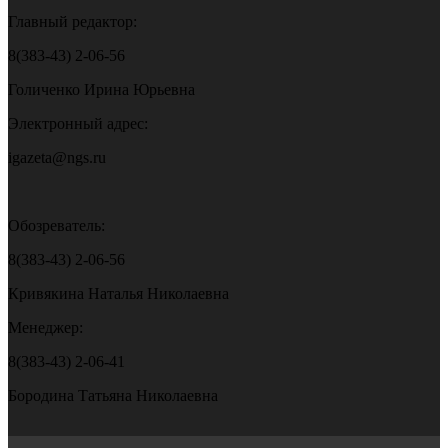
Главный редактор:
8(383-43) 2-06-56
Голиченко Ирина Юрьевна
Электронный адрес:
igazeta@ngs.ru
Обозреватель:
8(383-43) 2-06-56
Кривякина Наталья Николаевна
Менеджер:
8(383-43) 2-06-41
Бородина Татьяна Николаевна