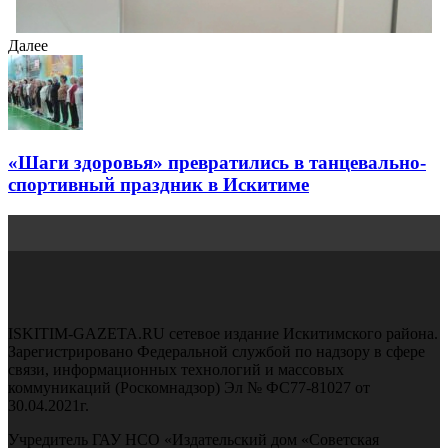
Далее
«Шаги здоровья» превратились в танцевально-
спортивный праздник в Искитиме
ISKITIM-GAZETA.RU сетевое издание Искитимского района.
Зарегистрировано Федеральной службой по надзору в сфере
связи, информационных технологий и массовых
коммуникаций (Роскомнадзор) Эл № ФС77-81027 от
30.04.2021г.
Учредитель ГАУ НСО «Издательский дом «Советская