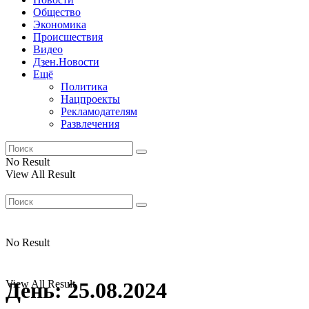
Общество
Экономика
Происшествия
Видео
Дзен.Новости
Ещё
Политика
Нацпроекты
Рекламодателям
Развлечения
No Result
View All Result
No Result
View All Result
День:
25.08.2024