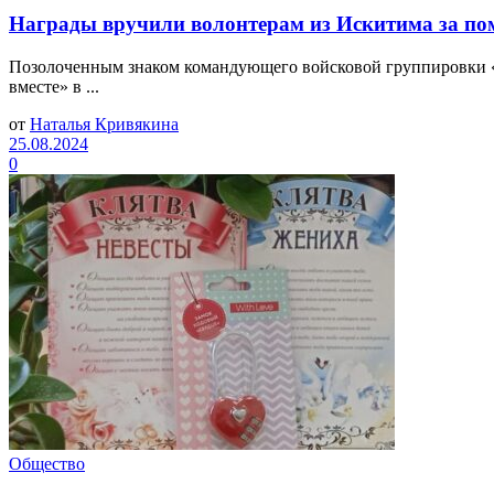
Награды вручили волонтерам из Искитима за п
Позолоченным знаком командующего войсковой группировки 
вместе» в ...
от
Наталья Кривякина
25.08.2024
0
Общество