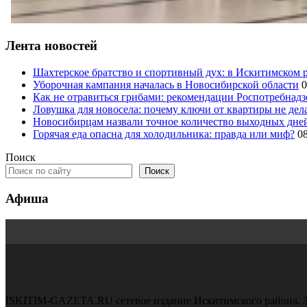
Лента новостей
Шахтерское братство и спортивный дух: в Искитимском 
Уборочная кампания началась в Новосибирской области
0
Как не отравиться грибами: рекомендации Роспотребнад
Ловушка для новосела: почему ключи от квартиры не дел
Новосибирцам назвали точное количество выходных дней
Горячая еда опасна для холодильника: правда или миф?
0
Поиск
Поиск
Афиша
ISKITIM-GAZETA.RU сетевое издание Искитимского района. З