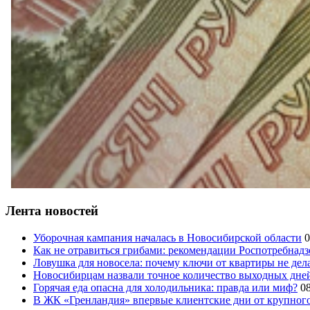
Лента новостей
Уборочная кампания началась в Новосибирской области
0
Как не отравиться грибами: рекомендации Роспотребнад
Ловушка для новосела: почему ключи от квартиры не дел
Новосибирцам назвали точное количество выходных дней
Горячая еда опасна для холодильника: правда или миф?
0
В ЖК «Гренландия» впервые клиентские дни от крупно