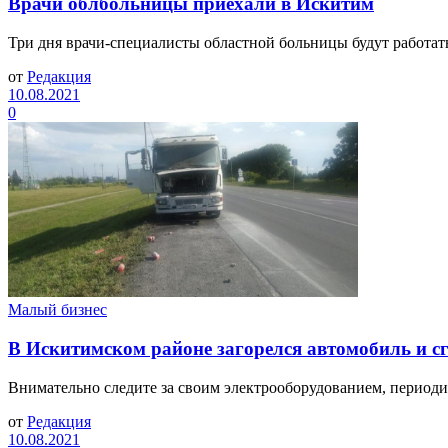
Врачи облбольницы приехали в Искитим
Три дня врачи-специалисты областной больницы будут работа
от
Редакция
10.08.2021
0
Малый бизнес
В Искитимском районе загорелся автомобиль и сг
Внимательно следите за своим электрооборудованием, период
от
Редакция
10.08.2021