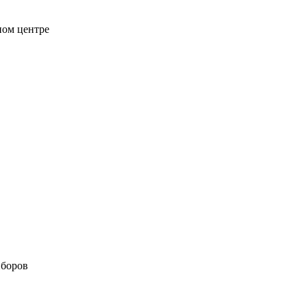
ном центре
иборов