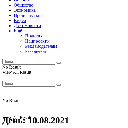
Общество
Экономика
Происшествия
Видео
Дзен.Новости
Ещё
Политика
Нацпроекты
Рекламодателям
Развлечения
No Result
View All Result
No Result
View All Result
День:
10.08.2021