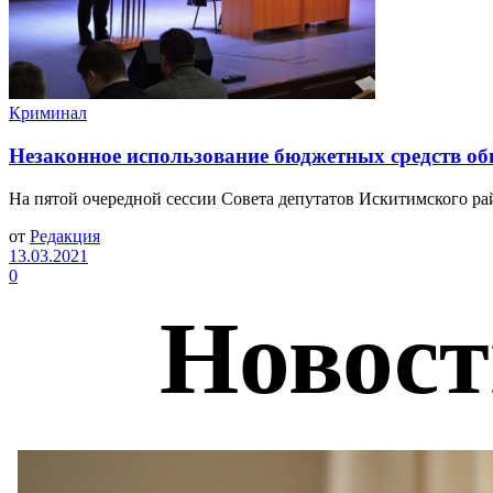
Криминал
Незаконное использование бюджетных средств о
На пятой очередной сессии Совета депутатов Искитимского рай
от
Редакция
13.03.2021
0