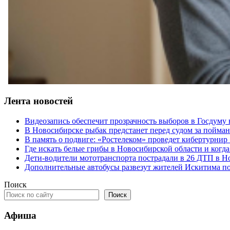
Лента новостей
Видеозапись обеспечит прозрачность выборов в Госдуму
В Новосибирске рыбак предстанет перед судом за пойман
В память о подвиге: «Ростелеком» проведет кибертурнир
Где искать белые грибы в Новосибирской области и когд
Дети-водители мототранспорта пострадали в 26 ДТП в Н
Дополнительные автобусы развезут жителей Искитима по
Поиск
Поиск
Афиша