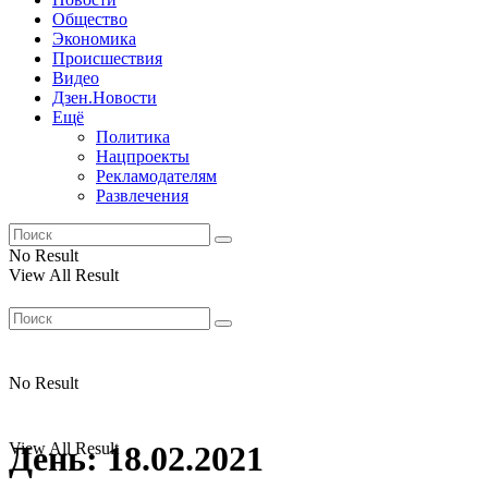
Общество
Экономика
Происшествия
Видео
Дзен.Новости
Ещё
Политика
Нацпроекты
Рекламодателям
Развлечения
No Result
View All Result
No Result
View All Result
День:
18.02.2021