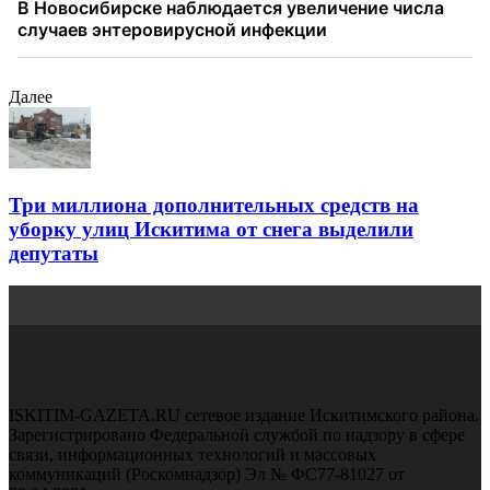
Далее
Три миллиона дополнительных средств на
уборку улиц Искитима от снега выделили
депутаты
ISKITIM-GAZETA.RU сетевое издание Искитимского района.
Зарегистрировано Федеральной службой по надзору в сфере
связи, информационных технологий и массовых
коммуникаций (Роскомнадзор) Эл № ФС77-81027 от