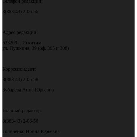
Телефон редакции:
8(383-43) 2-06-56
Адрес редакции:
633209 г. Искитим
ул. Пушкина, 39 (оф. 305 и 308)
Корреспондент:
8(383-43) 2-06-58
Зубарева Анна Юрьевна
Главный редактор:
8(383-43) 2-06-56
Голиченко Ирина Юрьевна