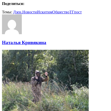
Поделиться:
Темы:
Дзен.Новости
Искитим
Общество
ТГпост
Наталья Кривякина