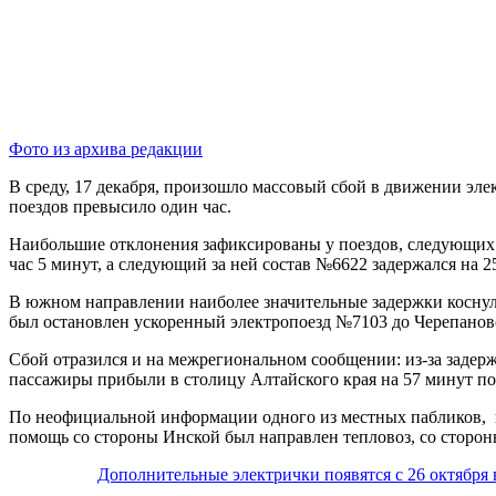
Фото из архива редакции
В среду, 17 декабря, произошло массовый сбой в движении эле
поездов превысило один час.
Наибольшие отклонения зафиксированы у поездов, следующих 
час 5 минут, а следующий за ней состав №6622 задержался на 25
В южном направлении наиболее значительные задержки коснули
был остановлен ускоренный электропоезд №7103 до Черепанов
Сбой отразился и на межрегиональном сообщении: из-за задерж
пассажиры прибыли в столицу Алтайского края на 57 минут п
По неофициальной информации одного из местных пабликов, пр
помощь со стороны Инской был направлен тепловоз, со стороны
Дополнительные электрички появятся с 26 октября