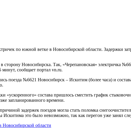
ктричек по южной ветке в Новосибирской области. Задержки зат
в сторону Новосибирска. Так, «Черепановская» электричка №66
 минут, сообщает портал vn.ru.
сь поезда №6621 Новосибирск – Искитим (более часа) и состав
о.
ки «ускоренного» состава пришлось сместить график стыковочно
озже запланированного времени.
ичиной задержек поездов могла стать поломка снегоочистителя
 Искитима это было невозможно, так как перегон уже занял сле
 в Новосибирской области