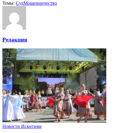
Темы:
Cуд
Мошенничество
Редакция
Новости Искитима