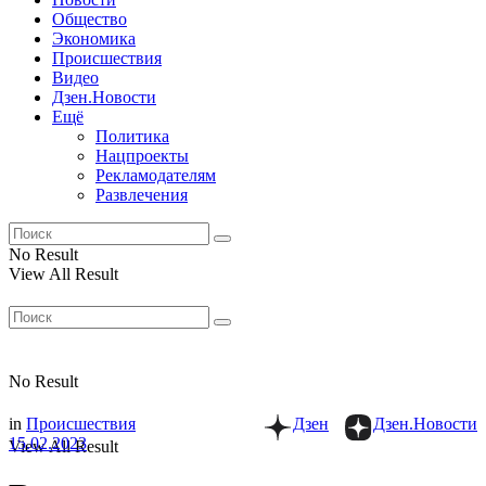
Общество
Экономика
Происшествия
Видео
Дзен.Новости
Ещё
Политика
Нацпроекты
Рекламодателям
Развлечения
No Result
View All Result
No Result
in
Происшествия
Дзен
Дзен.Новости
15.02.2023
View All Result