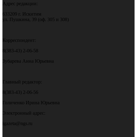
Адрес редакции:
633209 г. Искитим
ул. Пушкина, 39 (оф. 305 и 308)
Корреспондент:
8(383-43) 2-06-58
Зубарева Анна Юрьевна
Главный редактор:
8(383-43) 2-06-56
Голиченко Ирина Юрьевна
Электронный адрес:
igazeta@ngs.ru