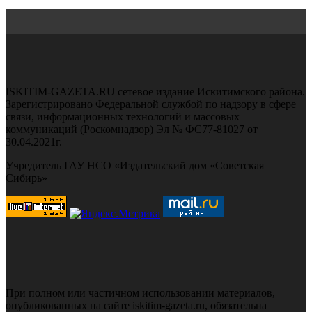
ISKITIM-GAZETA.RU сетевое издание Искитимского района.
Зарегистрировано Федеральной службой по надзору в сфере
связи, информационных технологий и массовых
коммуникаций (Роскомнадзор) Эл № ФС77-81027 от
30.04.2021г.
Учредитель ГАУ НСО «Издательский дом «Советская
Сибирь»
При полном или частичном использовании материалов,
опубликованных на сайте iskitim-gazeta.ru, обязательна