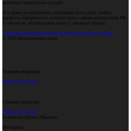
активная гиперссылка на сайт
Все права на материалы, находящиеся на сайте iskitim-
gazeta.ru, охраняются в соответствии с законодательством РФ,
в том числе, об авторском праве и смежных правах.
Политика конфиденциальности персональных данных
© 2023 Искитимская газета
Телефон редакции:
8(383-43) 7-90-60
Главный редактор:
8(383-43) 7-90-60
Голиченко Ирина Юрьевна
Менеджер: