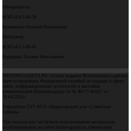
Обозреватель:
8(383-43) 2-06-56
Кривякина Наталья Николаевна
Менеджер:
8(383-43) 2-06-41
Бородина Татьяна Николаевна
ISKITIM-GAZETA.RU сетевое издание Искитимского района.
Зарегистрировано Федеральной службой по надзору в сфере
связи, информационных технологий и массовых
коммуникаций (Роскомнадзор) Эл № ФС77-81027 от
30.04.2021г.
Учредитель ГАУ НСО «Издательский дом «Советская
Сибирь»
При полном или частичном использовании материалов,
опубликованных на сайте iskitim-gazeta.ru, обязательна