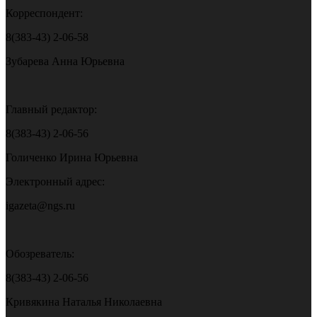
Корреспондент:
8(383-43) 2-06-58
Зубарева Анна Юрьевна
Главный редактор:
8(383-43) 2-06-56
Голиченко Ирина Юрьевна
Электронный адрес:
igazeta@ngs.ru
Обозреватель:
8(383-43) 2-06-56
Кривякина Наталья Николаевна