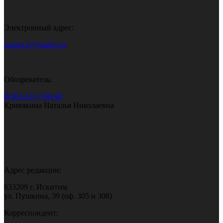
Электронный адрес:
gazeta.i@yandex.ru
Обозреватель:
8(383-43) 7-90-60
Кривякина Наталья Николаевна
Адрес редакции:
633209 г. Искитим
ул. Пушкина, 39 (оф. 305 и 308)
Корреспондент: