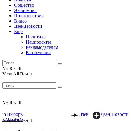
Общество
Экономика
Происшествия
Видео
Дзен.Новости
Ещё
Политика
Нацпроекты
Рекламодателям
Развлечения
No Result
View All Result
No Result
in
Выборы
Дзен
Дзен.Новости
22.06.2023
View All Result