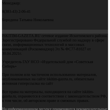
Менеджер:
8(383-43) 2-06-41
Бородина Татьяна Николаевна
ISKITIM-GAZETA.RU сетевое издание Искитимского района.
Зарегистрировано Федеральной службой по надзору в сфере
связи, информационных технологий и массовых
коммуникаций (Роскомнадзор) Эл № ФС77-81027 от
30.04.2021г.
Учредитель ГАУ НСО «Издательский дом «Советская
Сибирь»
При полном или частичном использовании материалов,
опубликованных на сайте iskitim-gazeta.ru, обязательна
активная гиперссылка на сайт
Все права на материалы, находящиеся на сайте iskitim-
gazeta.ru, охраняются в соответствии с законодательством РФ,
в том числе, об авторском праве и смежных правах.
На информационном ресурсе применяются рекомендательные