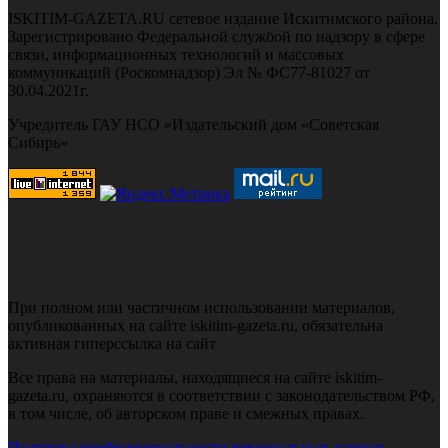
ISKITIM-GAZETA.RU сетевое издание Искитимского района.
Зарегистрировано Федеральной службой по надзору в сфере
связи, информационных технологий и массовых
коммуникаций (Роскомнадзор) Эл № ФС77-81027 от
30.04.2021г.
Учредитель ГАУ НСО «Издательский дом «Советская
Сибирь»
При полном или частичном использовании материалов,
опубликованных на сайте iskitim-gazeta.ru, обязательна
активная гиперссылка на сайт
Все права на материалы, находящиеся на сайте iskitim-
gazeta.ru, охраняются в соответствии с законодательством РФ,
в том числе, об авторском праве и смежных правах.
Политика конфиденциальности персональных данных